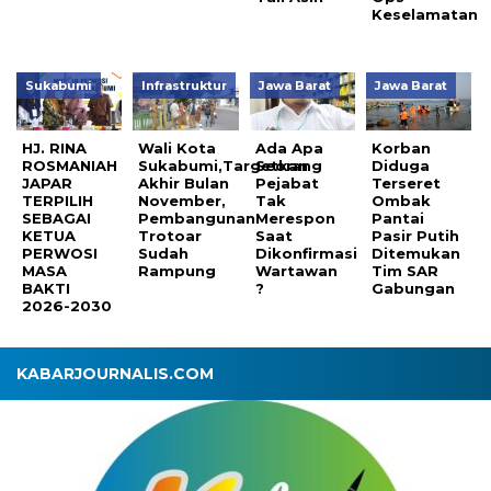
Keselamatan
Sukabumi
Infrastruktur
Jawa Barat
Jawa Barat
HJ. RINA
Wali Kota
Ada Apa
Korban
ROSMANIAH
Sukabumi,Targetkan
Seorang
Diduga
JAPAR
Akhir Bulan
Pejabat
Terseret
TERPILIH
November,
Tak
Ombak
SEBAGAI
Pembangunan
Merespon
Pantai
KETUA
Trotoar
Saat
Pasir Putih
PERWOSI
Sudah
Dikonfirmasi
Ditemukan
MASA
Rampung
Wartawan
Tim SAR
BAKTI
?
Gabungan
2026-2030
KABARJOURNALIS.COM