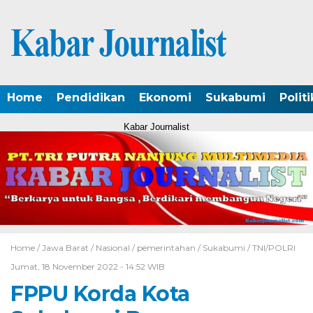
Home
Pendidikan
Ekonomi
Sukabumi
Politi
Kabar Journalist
Home /
Jawa Barat
/
Nasional
/
pemerintahan
/
Sukabumi
/
TNI/POLRI
Jumat, 18 November 2022 - 14:52 WIB
FPPU Korda Kota