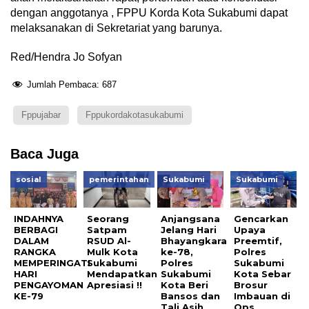
dengan anggotanya , FPPU Korda Kota Sukabumi dapat
melaksanakan di Sekretariat yang barunya.
Red/Hendra Jo Sofyan
Jumlah Pembaca:
687
Fppujabar
Fppukordakotasukabumi
Baca Juga
sosial
pemerintahan
Sukabumi
Sukabumi
INDAHNYA
Seorang
Anjangsana
Gencarkan
BERBAGI
Satpam
Jelang Hari
Upaya
DALAM
RSUD Al-
Bhayangkara
Preemtif,
RANGKA
Mulk Kota
ke-78,
Polres
MEMPERINGATI
Sukabumi
Polres
Sukabumi
HARI
Mendapatkan
Sukabumi
Kota Sebar
PENGAYOMAN
Apresiasi !!
Kota Beri
Brosur
KE-79
Bansos dan
Imbauan di
Tali Asih
Ops