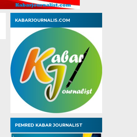
KABARJOURNALIS.COM
PEMRED KABAR JOURNALIST