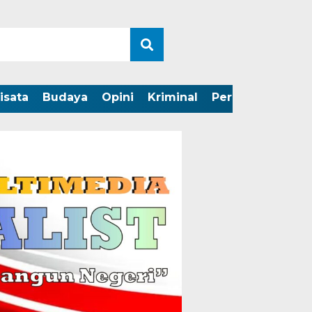
isata
Budaya
Opini
Kriminal
Peristiwa