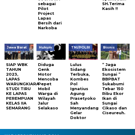
sebagai
SH.Terima
Pilot
Kasih !!
Project
Lapas
Bersih dari
Narkoba
Jawa Barat
Hukum
TNI/POLRI
Bisnis
SIAP WBK
Diduga
Lulus
” Jaga
TAHUN
Genk
Sidang
Ekosistem
2023,
Motor
Terbuka,
Sungai ”
LAPAS
Mencoba
Kombes
BBPBAT
WARUNGKIARA
Pepet
Pol
Sukabumi
STUDI TIRU
Mobil
Ignatius
Tebar 150
KE LAPAS
Warga di
Agung
Ribu Ekor
PEREMPUAN
Wilayah
Prasetyoko
Ikan di
KELAS IIA
Jalur
Sah
Sungai
SEMARANG
Selakaso
Menyandang
Cikaso dan
Gelar
Ciseureuh.
Doktor