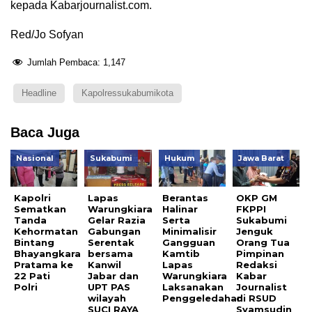
kepada Kabarjournalist.com.
Red/Jo Sofyan
Jumlah Pembaca:
1,147
Headline
Kapolressukabumikota
Baca Juga
Nasional
Sukabumi
Hukum
Jawa Barat
Kapolri
Lapas
Berantas
OKP GM
Sematkan
Warungkiara
Halinar
FKPPI
Tanda
Gelar Razia
Serta
Sukabumi
Kehormatan
Gabungan
Minimalisir
Jenguk
Bintang
Serentak
Gangguan
Orang Tua
Bhayangkara
bersama
Kamtib
Pimpinan
Pratama ke
Kanwil
Lapas
Redaksi
22 Pati
Jabar dan
Warungkiara
Kabar
Polri
UPT PAS
Laksanakan
Journalist
wilayah
Penggeledahan
di RSUD
SUCI RAYA
Syamsudin