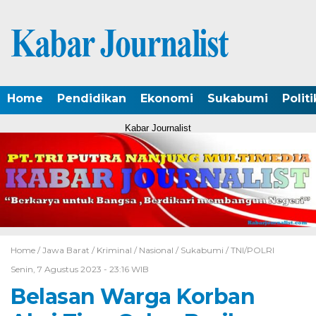
Home
Pendidikan
Ekonomi
Sukabumi
Politi
Kabar Journalist
Home /
Jawa Barat
/
Kriminal
/
Nasional
/
Sukabumi
/
TNI/POLRI
Senin, 7 Agustus 2023 - 23:16 WIB
Belasan Warga Korban