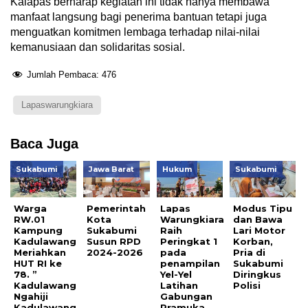
Kalapas berharap kegiatan ini tidak hanya membawa
manfaat langsung bagi penerima bantuan tetapi juga
menguatkan komitmen lembaga terhadap nilai-nilai
kemanusiaan dan solidaritas sosial.
Jumlah Pembaca:
476
Lapaswarungkiara
Baca Juga
Sukabumi
Jawa Barat
Hukum
Sukabumi
Warga
Pemerintah
Lapas
Modus Tipu
RW.01
Kota
Warungkiara
dan Bawa
Kampung
Sukabumi
Raih
Lari Motor
Kadulawang
Susun RPD
Peringkat 1
Korban,
Meriahkan
2024-2026
pada
Pria di
HUT RI ke
penampilan
Sukabumi
78. ”
Yel-Yel
Diringkus
Kadulawang
Latihan
Polisi
Ngahiji
Gabungan
Kadulawang
Pramuka