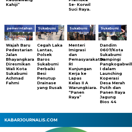
Kahiji”
Se- Korwil
Suci Raya.
pemerintahan
Sukabumi
Sukabumi
Sukabumi
Wajah Baru
Cegah Laka
Menteri
Dandim
Pedestarian
Lantas,
Imigrasi
0607/Kota
Jalan
Polsek
dan
Sukabumi
Bhayangkara
Baros
Pemasyarakatan
Dampingi
Diresmikan
Sukabumi
RI
Pangkogabwil
Wali Kota
Perbaiki
Kunjungan
I dalam
Sukabumi
Besi
Kerja ke
Launching
Achmad
Penutup
Lapas
Koperasi
Fahmi
Drainase
Kelas II A
Desa Merah
yang Rusak
Warungkiara.
Putih dan
“Panen
Panen Raya
Raya”
Jagung
Bios 44
KABARJOURNALIS.COM