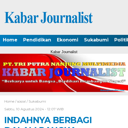
Home
Pendidikan
Ekonomi
Sukabumi
Politi
Kabar Journalist
Home /
sosial
/
Sukabumi
Sabtu, 10 Agustus 2024 - 12:07 WIB
INDAHNYA BERBAGI