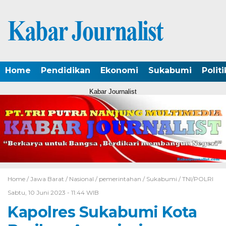
Home
Pendidikan
Ekonomi
Sukabumi
Politi
Kabar Journalist
Home /
Jawa Barat
/
Nasional
/
pemerintahan
/
Sukabumi
/
TNI/POLRI
Sabtu, 10 Juni 2023 - 11:44 WIB
Kapolres Sukabumi Kota