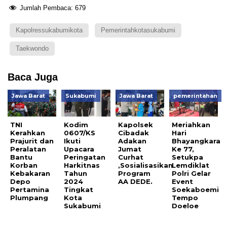
Jumlah Pembaca:
679
Kapolressukabumikota
Pemerintahkotasukabumi
Taekwondo
Baca Juga
Jawa Barat
Sukabumi
Jawa Barat
pemerintahan
TNI
Kodim
Kapolsek
Meriahkan
Kerahkan
0607/KS
Cibadak
Hari
Prajurit dan
Ikuti
Adakan
Bhayangkara
Peralatan
Upacara
Jumat
Ke 77,
Bantu
Peringatan
Curhat
Setukpa
Korban
Harkitnas
,Sosialisasikan
Lemdiklat
Kebakaran
Tahun
Program
Polri Gelar
Depo
2024
AA DEDE.
Event
Pertamina
Tingkat
Soekaboemi
Plumpang
Kota
Tempo
Sukabumi
Doeloe