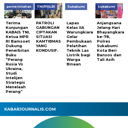
pemerintahan
TNI/POLRI
Sukabumi
Sukabumi
Terima
PATROLI
Lapas
Anjangsana
Kunjungan
GABUNGAN
Kelas IIA
Jelang Hari
KABAIS TNI,
CIPTAKAN
Warungkiara
Bhayangkara
Ketua MPR
SITUASI
Gelar
ke-78,
RI Bamsoet
KAMTIBMAS
Pembukaan
Polres
Dukung
YANG
Pelatihan
Sukabumi
Penerbitan
KONDUSIF.
Teknik Las
Kota Beri
Buku
Listrik bagi
Bansos dan
“Perang
Warga
Tali Asih
Rusia Vs
Binaan
Ukraina,
Studi
Intelijen
Strategis
Menelaah
Perang”
KABARJOURNALIS.COM