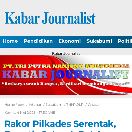
Home
Pendidikan
Ekonomi
Sukabumi
Politi
Kabar Journalist
Home /
pemerintahan
/
Sukabumi
/
TNI/POLRI
/
Wisata
Kamis, 4 Mei 2023 - 17:50 WIB
Rakor Pilkades Serentak,