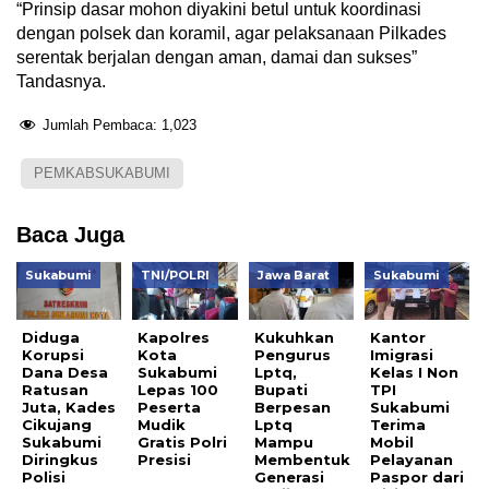
“Prinsip dasar mohon diyakini betul untuk koordinasi
dengan polsek dan koramil, agar pelaksanaan Pilkades
serentak berjalan dengan aman, damai dan sukses”
Tandasnya.
Jumlah Pembaca:
1,023
PEMKABSUKABUMI
Baca Juga
Sukabumi
TNI/POLRI
Jawa Barat
Sukabumi
Diduga
Kapolres
Kukuhkan
Kantor
Korupsi
Kota
Pengurus
Imigrasi
Dana Desa
Sukabumi
Lptq,
Kelas I Non
Ratusan
Lepas 100
Bupati
TPI
Juta, Kades
Peserta
Berpesan
Sukabumi
Cikujang
Mudik
Lptq
Terima
Sukabumi
Gratis Polri
Mampu
Mobil
Diringkus
Presisi
Membentuk
Pelayanan
Polisi
Generasi
Paspor dari