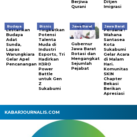
Berjiwa
Ditjen
Qurani
Imigrasi
Budaya
Bisnis
Jawa Barat
Jawa Barat
Lestarikan
Tingkatkan
Perdana !
Budaya
Potensi
Wahana
Adat
Talenta
Santasea
Gubernur
Sunda,
Muda di
Kota
Jawa Barat
Lapas
Industri
Sukabumi
Rotasi dan
Warungkiara
Esports, Tri
Gelar Acara
Mengangkat
Gelar Apel
Hadirkan
di Malam
Sejumlah
Pencanangan
H3RO
Hari.
Pejabat
Power
Komunitas
Battle
SKIN
untuk Gen
Chapter
Z
Bekasi
Sukabumi
Berikan
Apresiasi
KABARJOURNALIS.COM