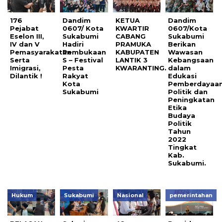
176
Dandim
KETUA
Dandim
Pejabat
0607/ Kota
KWARTIR
0607/Kota
Eselon III,
Sukabumi
CABANG
Sukabumi
IV dan V
Hadiri
PRAMUKA
Berikan
Pemasyarakatan
Pembukaan
KABUPATEN
Wawasan
Serta
S – Festival
LANTIK 3
Kebangsaan
Imigrasi,
Pesta
KWARANTING.
dalam
Dilantik !
Rakyat
Edukasi
Kota
Pemberdayaa
Sukabumi
Politik dan
Peningkatan
Etika
Budaya
Politik
Tahun
2022
Tingkat
Kab.
Sukabumi.
Hukum
Sukabumi
Nasional
pemerintahan