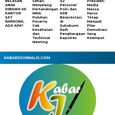
BELASAN
Sehari
42
Presiden:
ANAK
Menjelang
Personel
Media
DIBAWA KE
Pertandingan
Polri dan
Massa
KANTOR
MMA
ASN
Harus
SAT
Puluhan
Berprestasi
Tetap
NARKOBA,
Peserta
di
Menjadi
ADA APA?
Cek
Sukabumi
Pilar
Kesehatan
Raih
Demokrasi
dan
Penghargaan
Yang
Technical
Kapolres
Keempat
Meeting
KABARJOURNALIS.COM