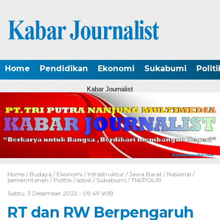
Home
Pendidikan
Ekonomi
Sukabumi
Politi
Kabar Journalist
Home /
Budaya
/
Ekonomi
/
Infrastruktur
/
Jawa Barat
/
Nasional
/
pemerintahan
/
Politik
/
sosial
/
Sukabumi
/
TNI/POLRI
Sabtu, 3 Desember 2022 - 09:49 WIB
RT dan RW Berpengaruh