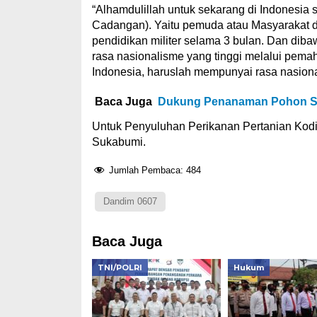
“Alhamdulillah untuk sekarang di Indonesia
Cadangan). Yaitu pemuda atau Masyarakat di
pendidikan militer selama 3 bulan. Dan dib
rasa nasionalisme yang tinggi melalui pe
Indonesia, haruslah mempunyai rasa nasiona
Baca Juga
Dukung Penanaman Pohon Ser
Untuk Penyuluhan Perikanan Pertanian Kod
Sukabumi.
Jumlah Pembaca:
484
Dandim 0607
Baca Juga
TNI/POLRI
Hukum