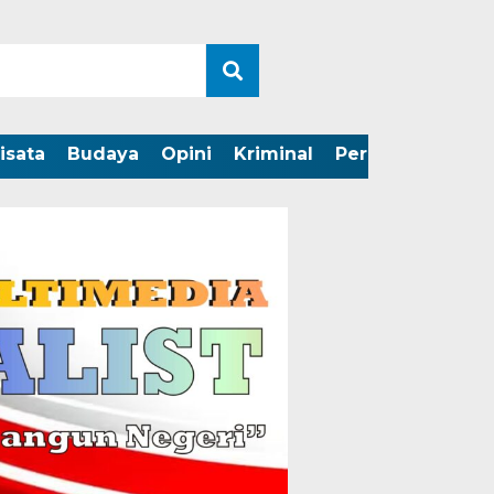
isata
Budaya
Opini
Kriminal
Peristiwa