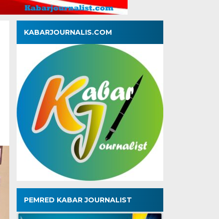
KABARJOURNALIS.COM
PEMRED KABAR JOURNALIST