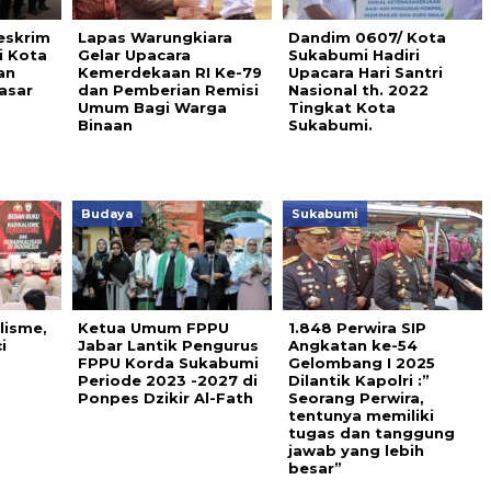
eskrim
Lapas Warungkiara
Dandim 0607/ Kota
i Kota
Gelar Upacara
Sukabumi Hadiri
an
Kemerdekaan RI Ke-79
Upacara Hari Santri
asar
dan Pemberian Remisi
Nasional th. 2022
Umum Bagi Warga
Tingkat Kota
Binaan
Sukabumi.
Budaya
Sukabumi
lisme,
Ketua Umum FPPU
1.848 Perwira SIP
i
Jabar Lantik Pengurus
Angkatan ke-54
FPPU Korda Sukabumi
Gelombang I 2025
Periode 2023 -2027 di
Dilantik Kapolri :”
Ponpes Dzikir Al-Fath
Seorang Perwira,
tentunya memiliki
tugas dan tanggung
jawab yang lebih
besar”