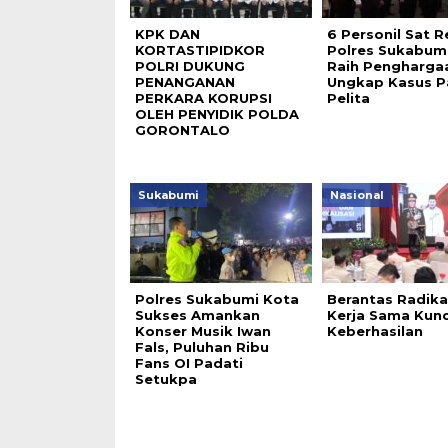
KPK DAN
6 Personil Sat R
KORTASTIPIDKOR
Polres Sukabum
POLRI DUKUNG
Raih Pengharga
PENANGANAN
Ungkap Kasus P
PERKARA KORUPSI
Pelita
OLEH PENYIDIK POLDA
GORONTALO
Sukabumi
Nasional
Polres Sukabumi Kota
Berantas Radika
Sukses Amankan
Kerja Sama Kunc
Konser Musik Iwan
Keberhasilan
Fals, Puluhan Ribu
Fans OI Padati
Setukpa