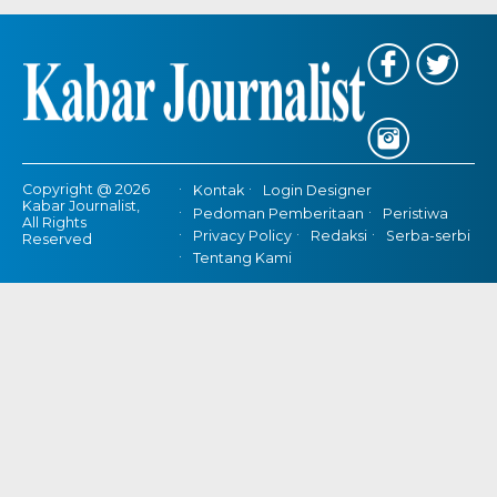
Copyright @ 2026
Kontak
Login Designer
Kabar Journalist,
Pedoman Pemberitaan
Peristiwa
All Rights
Privacy Policy
Redaksi
Serba-serbi
Reserved
Tentang Kami