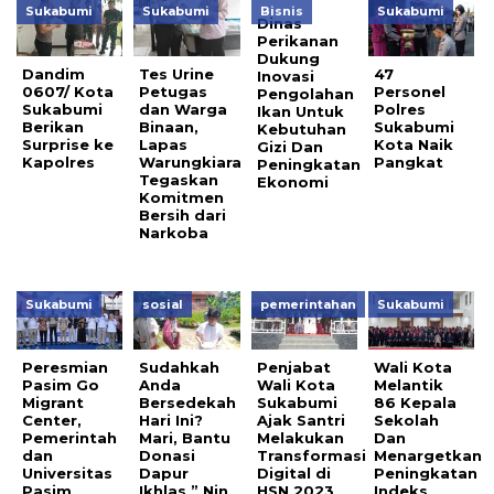
Sukabumi
Sukabumi
Bisnis
Sukabumi
Dinas
Perikanan
Dukung
Dandim
Tes Urine
47
Inovasi
0607/ Kota
Petugas
Personel
Pengolahan
Sukabumi
dan Warga
Polres
Ikan Untuk
Berikan
Binaan,
Sukabumi
Kebutuhan
Surprise ke
Lapas
Kota Naik
Gizi Dan
Kapolres
Warungkiara
Pangkat
Peningkatan
Tegaskan
Ekonomi
Komitmen
Bersih dari
Narkoba
Sukabumi
sosial
pemerintahan
Sukabumi
Peresmian
Sudahkah
Penjabat
Wali Kota
Pasim Go
Anda
Wali Kota
Melantik
Migrant
Bersedekah
Sukabumi
86 Kepala
Center,
Hari Ini?
Ajak Santri
Sekolah
Pemerintah
Mari, Bantu
Melakukan
Dan
dan
Donasi
Transformasi
Menargetkan
Universitas
Dapur
Digital di
Peningkatan
Pasim
Ikhlas ” Nin
HSN 2023
Indeks