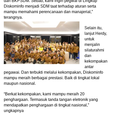
dan BKPSDM. Sebab, kami ingin pegwai di Lingkup
Diskominfo menjadi SDM taat terhadap aturan serta
mampu memahami perencanaan dan manajerial,”
terangnya.
Selain itu,
lanjut Herdy,
untuk
menjalin
silaturahmi
dan
kekompakan
antar
pegawai. Dan terbukti melalui kekompakan, Diskominfo
mampu meraih berbagai prestasi. Baik di tingkat lokal
maupun nasional.
“Berkat kekompakan, kami mampu meraih 20
penghargaan. Termasuk tanda tangan eletronik yang
mendapatkan penghargaan di tingkat nasional,”
ungkapnya