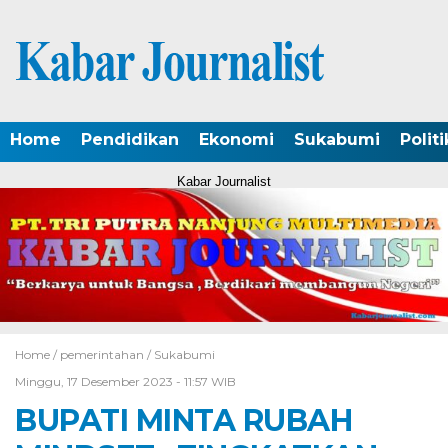
Home
Pendidikan
Ekonomi
Sukabumi
Politi
Kabar Journalist
Home /
pemerintahan
/
Sukabumi
Minggu, 17 Desember 2023 - 11:57 WIB
BUPATI MINTA RUBAH