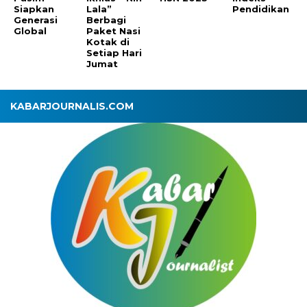
Siapkan
Lala”
Pendidikan
Generasi
Berbagi
Global
Paket Nasi
Kotak di
Setiap Hari
Jumat
KABARJOURNALIS.COM