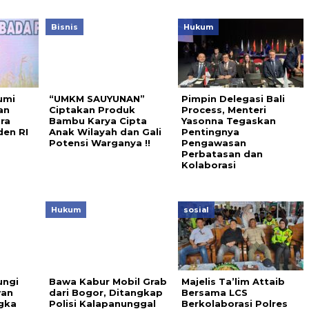
Bisnis
Hukum
umi
“UMKM SAUYUNAN”
Pimpin Delegasi Bali
an
Ciptakan Produk
Process, Menteri
ra
Bambu Karya Cipta
Yasonna Tegaskan
den RI
Anak Wilayah dan Gali
Pentingnya
Potensi Warganya !!
Pengawasan
Perbatasan dan
Kolaborasi
Hukum
sosial
ungi
Bawa Kabur Mobil Grab
Majelis Ta’lim Attaib
wan
dari Bogor, Ditangkap
Bersama LCS
gka
Polisi Kalapanunggal
Berkolaborasi Polres