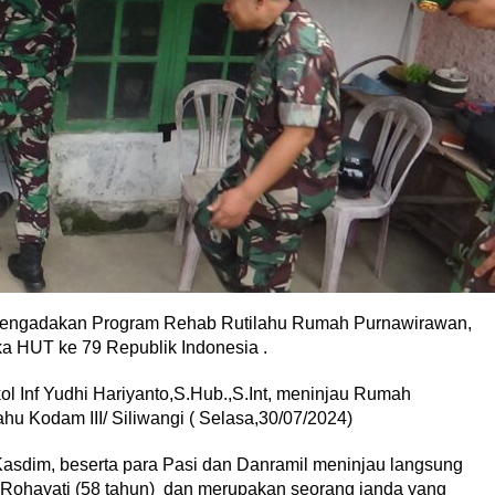
i Mengadakan Program Rehab Rutilahu Rumah Purnawirawan,
a HUT ke 79 Republik Indonesia .
 Inf Yudhi Hariyanto,S.Hub.,S.Int, meninjau Rumah
 Kodam III/ Siliwangi ( Selasa,30/07/2024)
asdim, beserta para Pasi dan Danramil meninjau langsung
 Rohayati (58 tahun) dan merupakan seorang janda yang