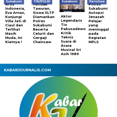
Sukabumi
TNI/POLRI
Sukabumi
Peristiwa
Artis
Hendak
Polres
Indonesia,
Tawuran,
Sukabumi
Eva Arnaz,
Siswa SLTP
Autopsi
Aktor
Kunjungi
Diamankan
Jenazah
Legendaris
Villa Jati di
Polres
Pelajar
Tio
Ciaul dan
Sukabumi
yang
Pakusadewo
Terlihat
Beserta
meninggal
Kritik
Masih
Celurit dan
pada
Teknis
Muda, Ini
Gergaji
Kegiatan
Suara di
Kiatnya !
Chainsaw
MPLS
Acara
Musical Sri
Asih 1989
KABARJOURNALIS.COM