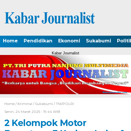
Home
Pendidikan
Ekonomi
Sukabumi
Politi
Kabar Journalist
Home /
Kriminal
/
Sukabumi
/
TNI/POLRI
Senin, 24 Maret 2025 - 19:44 WIB
2 Kelompok Motor