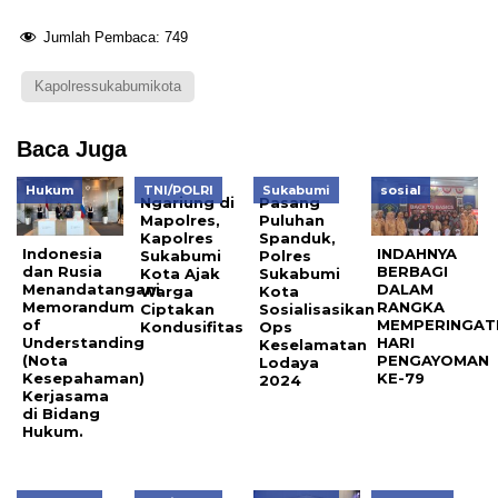
Jumlah Pembaca:
749
Kapolressukabumikota
Baca Juga
Hukum
TNI/POLRI
Sukabumi
sosial
Ngariung di
Pasang
Mapolres,
Puluhan
Kapolres
Spanduk,
Indonesia
INDAHNYA
Sukabumi
Polres
dan Rusia
BERBAGI
Kota Ajak
Sukabumi
Menandatangani
DALAM
Warga
Kota
Memorandum
RANGKA
Ciptakan
Sosialisasikan
of
MEMPERINGAT
Kondusifitas
Ops
Understanding
HARI
Keselamatan
(Nota
PENGAYOMAN
Lodaya
Kesepahaman)
KE-79
2024
Kerjasama
di Bidang
Hukum.