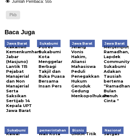
Jumlah Pembaca:
555
Pkb
Baca Juga
Jawa Barat
Sukabumi
Jawa Barat
Jawa Barat
Kakanwil
Polres
Jelang
Menjemput
Kemenkumham
Sukabumi
Vonis
Ramadhan,
Jabar
Kota
Hakim,
Lapdek
(Masjuno)
Menggelar
Aliansi
Community
Lantik 115
Berbagi
Mahasiswa
Sukabumi
Pejabat
Takjil dan
Peduli
Adakan
Manajerial
Buka Puasa
Penegakkan
Tausiah
dan Non
Bersama
Hukum
bertema
Manajerial
Insan Pers
Geruduk
“Ramadhan
Serta
Gedung
Bulan
Saksikan
Menkopolhukam
Penuh
Sertijab 14
Cinta “
Kepala UPT
Jawa Barat
Sukabumi
pemerintahan
Bisnis
Nasional
Kawal
Wali Kota
UMKM Titik
Satgas