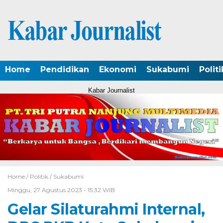
Home
Pendidikan
Ekonomi
Sukabumi
Politi
Kabar Journalist
Home /
Politik
/
Sukabumi
Minggu, 27 Agustus 2023 - 15:32 WIB
Gelar Silaturahmi Internal,