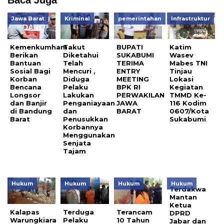
Baca Juga
Jawa Barat
Kriminal
pemerintahan
Infrastruktur
Kemenkumham
Takut
BUPATI
Katim
Berikan
Diketahui
SUKABUMI
Wasev
Bantuan
Telah
TERIMA
Mabes TNI
Sosial Bagi
Mencuri ,
ENTRY
Tinjau
Korban
Diduga
MEETING
Lokasi
Bencana
Pelaku
BPK RI
Kegiatan
Longsor
Lakukan
PERWAKILAN
TMMD Ke-
dan Banjir
Penganiayaan
JAWA
116 Kodim
di Bandung
dan
BARAT
0607/Kota
Barat
Penusukkan
Sukabumi
Korbannya
Menggunakan
Senjata
Tajam
Hukum
Hukum
Hukum
Hukum
Terdakwa
Mantan
Ketua
Kalapas
Terduga
Terancam
DPRD
Warungkiara
Pelaku
10 Tahun
Jabar dan