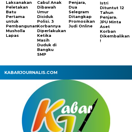
Laksanakan
Cabul Anak
Penjara,
Istri
Peletakan
Dibawah
Dua
Dituntut 12
Batu
Umur
Selegram
Tahun
Pertama
Diciduk
Ditangkap
Penjara.
untuk
Polisi. 3
Promosikan
JPU Minta
Pembangunan
Korbannya
Judi Online
Aset
Musholla
Diperlakukan
Korban
Lapas
Ketika
Dikembalikan
Masih
!
Duduk di
Bangku
SMP
KABARJOURNALIS.COM