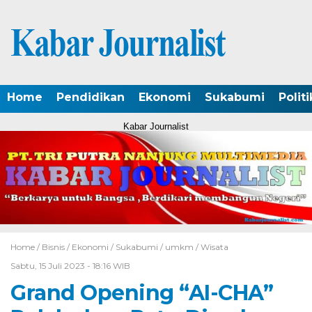
Home
Pendidikan
Ekonomi
Sukabumi
Politi
Kabar Journalist
Home /
Bisnis
/
Ekonomi
/
Sukabumi
/
umkm
/
Wisata
Sabtu, 15 Juli 2023 - 18:16 WIB
Grand Opening “AI-CHA”