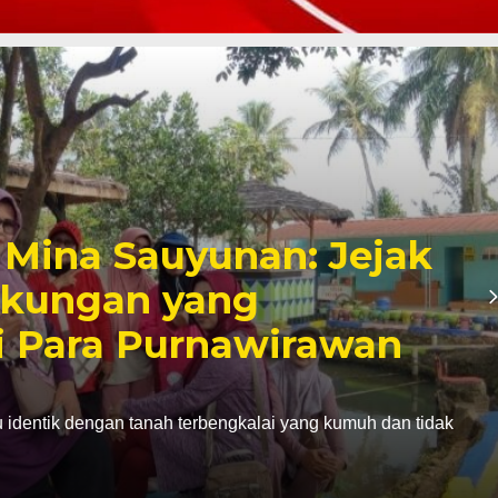
II DPRD Kota Sukabumi
gan Pokdakan Mina
lawang Semakin
 Sejahtera
14 Juli 2026 – Suasana hangat menyelimuti gazebo di