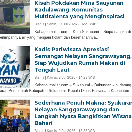
Kisah Pokdakan Mina Sauyunan
Kadulawang, Komunitas
Multitalenta yang Menginspirasi
Bisnis |
Senin, 13 Jul 2026 - 16:21 WIB
Kabarjournalist.com – Kota Sukabumi – Siapa sangka di
berlimpahnya air yang mengairi kolam dan kesehariannya…
Kadis Pariwisata Apresiasi
Semangat Nelayan Sangrawayang,
Siap Wujudkan Rumah Makan di
Tengah Laut
Bisnis |
Kamis, 9 Jul 2026 - 14:29 WIB
Kabarjournalist.com – Sukabumi – Dukungan kini datang
ajaran Pemerintah Kabupaten Sukabumi. Kepala Dinas Pariwisata Kabupaten
Sederhana Penuh Makna: Syukura
Nelayan Sanggarawayang dan
Langkah Nyata Bangkitkan Wisata
Bahari
Bisnis |
Kamis, 9 Jul 2026 - 13:35 WIB