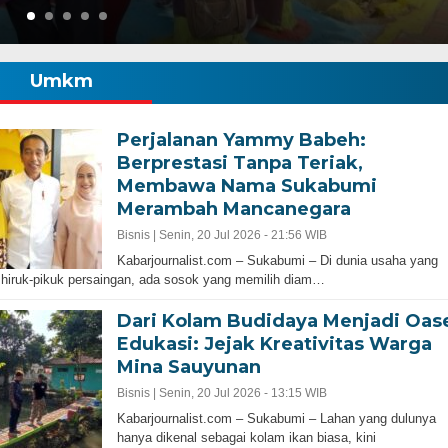
Umkm
Perjalanan Yammy Babeh:
Berprestasi Tanpa Teriak,
Membawa Nama Sukabumi
Merambah Mancanegara
Bisnis |
Senin, 20 Jul 2026 - 21:56 WIB
Kabarjournalist.com – Sukabumi – Di dunia usaha yang
hiruk-pikuk persaingan, ada sosok yang memilih diam…
Dari Kolam Budidaya Menjadi Oas
Edukasi: Jejak Kreativitas Warga
Mina Sauyunan
Bisnis |
Senin, 20 Jul 2026 - 13:15 WIB
Kabarjournalist.com – Sukabumi – Lahan yang dulunya
hanya dikenal sebagai kolam ikan biasa, kini