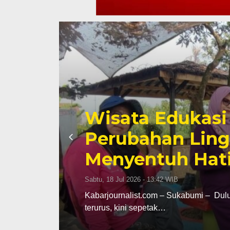
Ketua Komisi I
ak
Berikan Dukun
Sauyunan Kadu
n
Profesional dan
Selasa, 14 Jul 2026 - 16:28 WIB
an tidak
Kabarjournalist.com – Kota Sukabumi, 
lokasi Kelompok Pembudidaya…