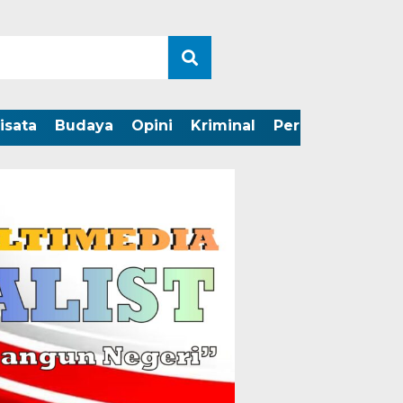
isata
Budaya
Opini
Kriminal
Peristiwa