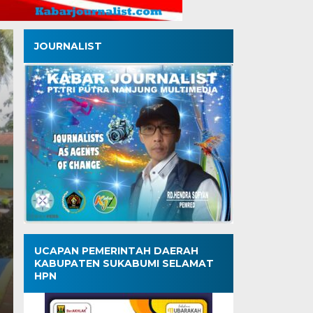
JOURNALIST
Lebih dari Sekadar B
Kisah Pokdakan Min
Kadulawang, Komunit
yang Menginspirasi
Senin, 13 Jul 2026 - 16:21 WIB
UCAPAN PEMERINTAH DAERAH
KABUPATEN SUKABUMI SELAMAT
Kabarjournalist.com – Kota Sukabumi – Siapa sangka 
HPN
kolam dan kesehariannya…