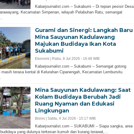
Kabarjournalist.com – Sukabumi – Di tepian pesisir Desa
arawayang, Kecamatan Simpenan, wilayah Pelabuhan Ratu, semangat
a…
Gurami dan Sinergi: Langkah Baru
Mina Sauyunan Kadulawang
Majukan Budidaya Ikan Kota
Sukabumi
Ekonomi |
Rabu, 8 Jul 2026 - 16:48 WIB
Kabarjournalist.com – Sukabumi – Semangat gotong
 masih terasa kental di Kelurahan Cipanengah, Kecamatan Lembursitu.
…
Mina Sauyunan Kadulawang: Saat
Kolam Budidaya Berubah Jadi
Ruang Nyaman dan Edukasi
Lingkungan
Bisnis |
Sabtu, 4 Jul 2026 - 15:17 WIB
Kabarjournalist.com – SUKABUMI – Siapa sangka, area
budidaya yang dulunya terkesan kumuh dan kurang terawat,…