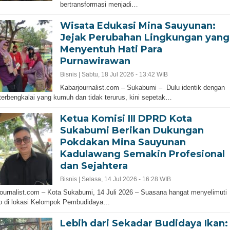
bertransformasi menjadi…
Wisata Edukasi Mina Sauyunan:
Jejak Perubahan Lingkungan yang
Menyentuh Hati Para
Purnawirawan
Bisnis |
Sabtu, 18 Jul 2026 - 13:42 WIB
Kabarjournalist.com – Sukabumi – Dulu identik dengan
terbengkalai yang kumuh dan tidak terurus, kini sepetak…
Ketua Komisi III DPRD Kota
Sukabumi Berikan Dukungan
Pokdakan Mina Sauyunan
Kadulawang Semakin Profesional
dan Sejahtera
Bisnis |
Selasa, 14 Jul 2026 - 16:28 WIB
ournalist.com – Kota Sukabumi, 14 Juli 2026 – Suasana hangat menyelimuti
o di lokasi Kelompok Pembudidaya…
Lebih dari Sekadar Budidaya Ikan: