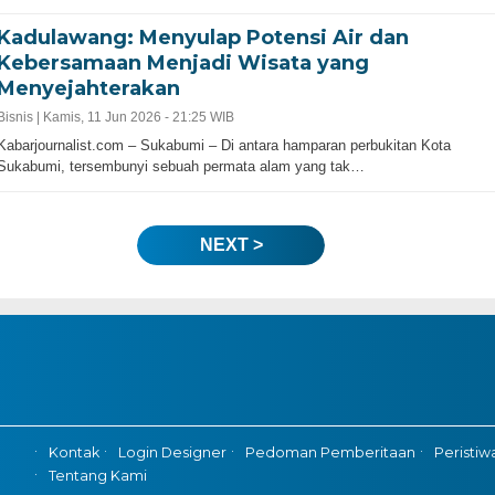
Kadulawang: Menyulap Potensi Air dan
Kebersamaan Menjadi Wisata yang
Menyejahterakan
Bisnis |
Kamis, 11 Jun 2026 - 21:25 WIB
Kabarjournalist.com – Sukabumi – Di antara hamparan perbukitan Kota
Sukabumi, tersembunyi sebuah permata alam yang tak…
NEXT >
Kontak
Login Designer
Pedoman Pemberitaan
Peristiw
Tentang Kami