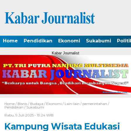
Home
Pendidikan
Ekonomi
Sukabumi
Politi
Kabar Journalist
Home /
Bisnis
/
Budaya
/
Ekonomi
/
Lain-lain
/
pemerintahan
/
Pendidikan
/
Sukabumi
Rabu, 9 Juli 2025 - 19:24 WIB
Kampung Wisata Edukasi