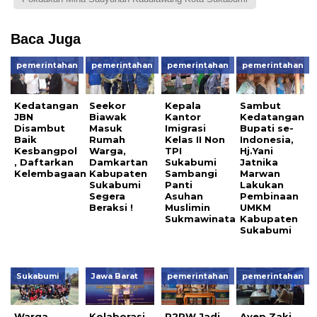
Baca Juga
pemerintahan
pemerintahan
pemerintahan
pemerintahan
Kedatangan
Seekor
Kepala
Sambut
JBN
Biawak
Kantor
Kedatangan
Disambut
Masuk
Imigrasi
Bupati se-
Baik
Rumah
Kelas II Non
Indonesia,
Kesbangpol
Warga,
TPI
Hj.Yani
, Daftarkan
Damkartan
Sukabumi
Jatnika
Kelembagaan
Kabupaten
Sambangi
Marwan
Sukabumi
Panti
Lakukan
Segera
Asuhan
Pembinaan
Beraksi !
Muslimin
UMKM
Sukmawinata
Kabupaten
Sukabumi
Sukabumi
Jawa Barat
pemerintahan
pemerintahan
Warga
Kolaborasi
P2RW Jadi
Ayep Zaki