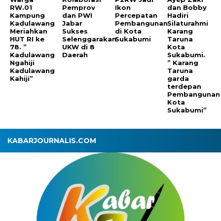
RW.01
Pemprov
Ikon
dan Bobby
Kampung
dan PWI
Percepatan
Hadiri
Kadulawang
Jabar
Pembangunan
Silaturahmi
Meriahkan
Sukses
di Kota
Karang
HUT RI ke
Selenggarakan
Sukabumi
Taruna
78. ”
UKW di 8
Kota
Kadulawang
Daerah
Sukabumi.
Ngahiji
” Karang
Kadulawang
Taruna
Kahiji”
garda
terdepan
Pembangunan
Kota
Sukabumi”
KABARJOURNALIS.COM