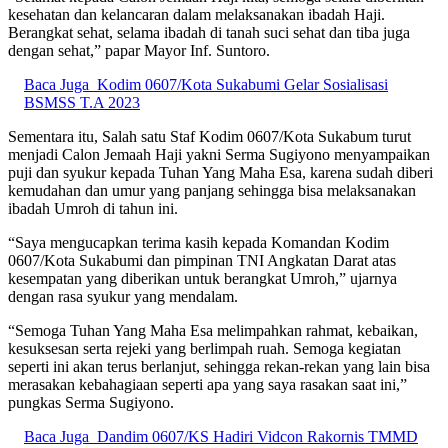
kesehatan dan kelancaran dalam melaksanakan ibadah Haji.
Berangkat sehat, selama ibadah di tanah suci sehat dan tiba juga
dengan sehat,” papar Mayor Inf. Suntoro.
Baca Juga
Kodim 0607/Kota Sukabumi Gelar Sosialisasi
BSMSS T.A 2023
Sementara itu, Salah satu Staf Kodim 0607/Kota Sukabum turut
menjadi Calon Jemaah Haji yakni Serma Sugiyono menyampaikan
puji dan syukur kepada Tuhan Yang Maha Esa, karena sudah diberi
kemudahan dan umur yang panjang sehingga bisa melaksanakan
ibadah Umroh di tahun ini.
“Saya mengucapkan terima kasih kepada Komandan Kodim
0607/Kota Sukabumi dan pimpinan TNI Angkatan Darat atas
kesempatan yang diberikan untuk berangkat Umroh,” ujarnya
dengan rasa syukur yang mendalam.
“Semoga Tuhan Yang Maha Esa melimpahkan rahmat, kebaikan,
kesuksesan serta rejeki yang berlimpah ruah. Semoga kegiatan
seperti ini akan terus berlanjut, sehingga rekan-rekan yang lain bisa
merasakan kebahagiaan seperti apa yang saya rasakan saat ini,”
pungkas Serma Sugiyono.
Baca Juga
Dandim 0607/KS Hadiri Vidcon Rakornis TMMD