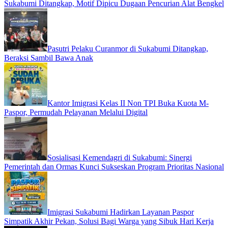
Sukabumi Ditangkap, Motif Dipicu Dugaan Pencurian Alat Bengkel
Pasutri Pelaku Curanmor di Sukabumi Ditangkap,
Beraksi Sambil Bawa Anak
Kantor Imigrasi Kelas II Non TPI Buka Kuota M-
Paspor, Permudah Pelayanan Melalui Digital
Sosialisasi Kemendagri di Sukabumi: Sinergi
Pemerintah dan Ormas Kunci Sukseskan Program Prioritas Nasional
Imigrasi Sukabumi Hadirkan Layanan Paspor
Simpatik Akhir Pekan, Solusi Bagi Warga yang Sibuk Hari Kerja