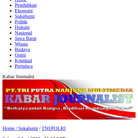
Pendidikan
Ekonomi
Sukabumi
Politik
Hukum
Nasional
Jawa Barat
Wisata
Budaya
Opini
Kriminal
Peristiwa
Kabar Journalist
Home /
Sukabumi
/
TNI/POLRI