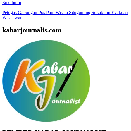
Sukabumi
Petugas Gabungan Pos Pam Wisata Situgunung Sukabumi Evakuasi
Wisatawan
kabarjournalis.com