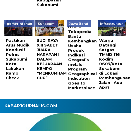
Sukabumi
pemerintahan
Sukabumi
Jawa Barat
Infrastruktur
DJKI –
Tokopedia
Bantu
Pastikan
SUCI RAYA
Warga
Kembangkan
Arus Mudik
XIII SABET
Datangi
Usaha
Kondusif,
JUARA
Satgas
Produk
Polres
HARAPAN II
TMMD 116
Indikasi
Sukabumi
DALAM
Kodim
Geografis
Kota
KEJUARAAN
0607/Kota
melalui
Lakukan
KEMPO
Sukabumi
Program
Ramp
“MENKUMHAM
di Lokasi
Geographical
Check
CUP”
Pembangunan
Indication
Jalan , Ada
Goes to
Apa?
Marketplace
KABARJOURNALIS.COM