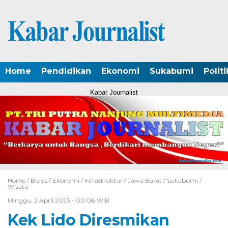
Home
Pendidikan
Ekonomi
Sukabumi
Politi
Kabar Journalist
Home /
Bisnis
/
Ekonomi
/
Infrastruktur
/
Jawa Barat
/
Sukabumi
/
Wisata
Minggu, 2 April 2023 - 00:08 WIB
Kek Lido Diresmikan