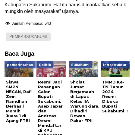
Kabupaten Sukabumi. Hal itu harus dimanfaatkan sebaik
mungkin oleh masyarakat” ujarnya.
Jumlah Pembaca:
543
PEMKABSUKABUMI
Baca Juga
pemerintahan
Politik
Sukabumi
Infrastruktur
Siswa
Resmi Jadi
Sholat
TMMD Ke-
SMPN
Pasangan
Jumat
119 Tahun
NECAN, Rafi
Calon
Berjamaah
2024
Zein
Bupati
di Lapas
Resmi
Ramdhan
Sukabumi,
Kelas IIA
Dibuka
Berhasil
Asep Japar
Warungkiara,
Bupati
Meraih
dan
Dihadiri
Sukabumi !!
Juara 1 di
Andreas
Dewan
Ajang FTBI
Resmi
Pakar FPII
Mendaftar
di KPU
Kabupaten