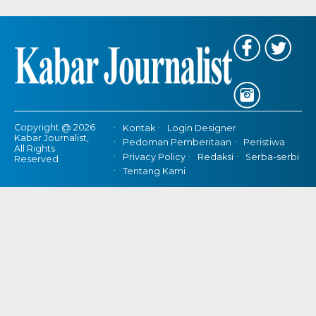
Copyright @ 2026
Kontak
Login Designer
Kabar Journalist,
Pedoman Pemberitaan
Peristiwa
All Rights
Privacy Policy
Redaksi
Serba-serbi
Reserved
Tentang Kami