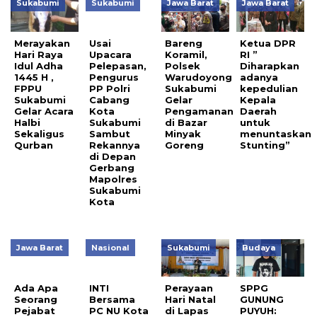
Sukabumi
Sukabumi
Jawa Barat
Jawa Barat
Merayakan
Usai
Bareng
Ketua DPR
Hari Raya
Upacara
Koramil,
RI ”
Idul Adha
Pelepasan,
Polsek
Diharapkan
1445 H ,
Pengurus
Warudoyong
adanya
FPPU
PP Polri
Sukabumi
kepedulian
Sukabumi
Cabang
Gelar
Kepala
Gelar Acara
Kota
Pengamanan
Daerah
Halbi
Sukabumi
di Bazar
untuk
Sekaligus
Sambut
Minyak
menuntaskan
Qurban
Rekannya
Goreng
Stunting”
di Depan
Gerbang
Mapolres
Sukabumi
Kota
Jawa Barat
Nasional
Sukabumi
Budaya
Ada Apa
INTI
Perayaan
SPPG
Seorang
Bersama
Hari Natal
GUNUNG
Pejabat
PC NU Kota
di Lapas
PUYUH: