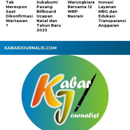
Tak
Sukabumi
Warungkiara
Inovasi
Merespon
Pasang
Bersama 12
Layanan
Saat
Billboard
WBP
MBG dan
Dikonfirmasi
Ucapan
Nasrani
Edukasi
Wartawan
Natal dan
Transparansi
?
Tahun Baru
Anggaran
2023
KABARJOURNALIS.COM