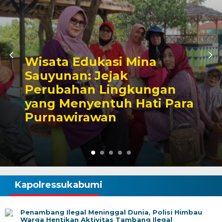
Ketua Komisi III DPRD Kota
Sukabumi Berikan
Dukungan Pokdakan Mina
Sauyunan Kadulawang
Semakin Profesional dan
Sejahtera
Kapolressukabumi
Penambang Ilegal Meninggal Dunia, Polisi Himbau
Warga Hentikan Aktivitas Tambang Ilegal