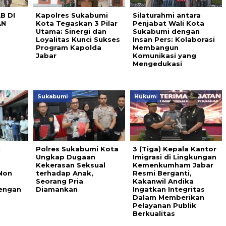
B DI
Kapolres Sukabumi
Silaturahmi antara
AN
Kota Tegaskan 3 Pilar
Penjabat Wali Kota
Utama: Sinergi dan
Sukabumi dengan
Loyalitas Kunci Sukses
Insan Pers: Kolaborasi
Program Kapolda
Membangun
Jabar
Komunikasi yang
Mengedukasi
Sukabumi
Hukum
i
Polres Sukabumi Kota
3 (Tiga) Kepala Kantor
Ungkap Dugaan
Imigrasi di Lingkungan
Kekerasan Seksual
Kemenkumham Jabar
 Non
terhadap Anak,
Resmi Berganti,
Seorang Pria
Kakanwil Andika
dengan
Diamankan
Ingatkan Integritas
Dalam Memberikan
Pelayanan Publik
Berkualitas