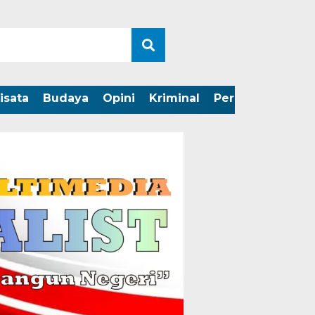
isata
Budaya
Opini
Kriminal
Peristiwa