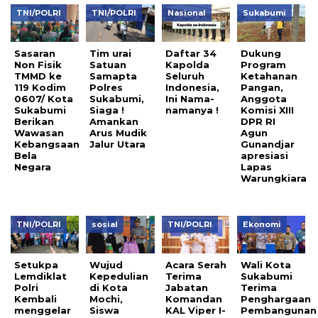
TNI/POLRI
TNI/POLRI
Nasional
Sukabumi
Sasaran
Tim urai
Daftar 34
Dukung
Non Fisik
Satuan
Kapolda
Program
TMMD ke
Samapta
Seluruh
Ketahanan
119 Kodim
Polres
Indonesia,
Pangan,
0607/ Kota
Sukabumi,
Ini Nama-
Anggota
Sukabumi
Siaga !
namanya !
Komisi XIII
Berikan
Amankan
DPR RI
Wawasan
Arus Mudik
Agun
Kebangsaan
Jalur Utara
Gunandjar
Bela
apresiasi
Negara
Lapas
Warungkiara
TNI/POLRI
sosial
TNI/POLRI
Ekonomi
Setukpa
Wujud
Acara Serah
Wali Kota
Lemdiklat
Kepedulian
Terima
Sukabumi
Polri
di Kota
Jabatan
Terima
Kembali
Mochi,
Komandan
Penghargaan
menggelar
Siswa
KAL Viper I-
Pembangunan