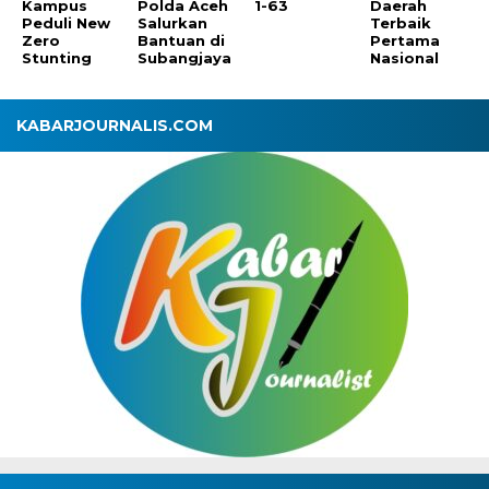
Kampus
Polda Aceh
1-63
Daerah
Peduli New
Salurkan
Terbaik
Zero
Bantuan di
Pertama
Stunting
Subangjaya
Nasional
KABARJOURNALIS.COM