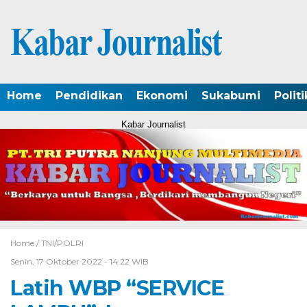
Home
Pendidikan
Ekonomi
Sukabumi
Politi
Kabar Journalist
Home /
TNI/POLRI
Senin, 17 Oktober 2022 - 14:22 WIB
Latih WBP “SERVICE