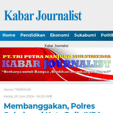
Home
Pendidikan
Ekonomi
Sukabumi
Politi
Kabar Journalist
Home /
TNI/POLRI
Kamis, 20 Juni 2024 - 14:00 WIB
Membanggakan, Polres