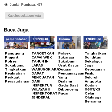
Jumlah Pembaca:
477
Kapolressukabumikota
Baca Juga
pemerintahan
TNI/POLRI
Hukum
TNI/POLRI
Panggung
TARGETKAN
Polsek
Tingkatkan
Prajurit
CAPAI WBK
Sukaraja
Soliditas
Polres
TAHUN INI,
Sukabumi
Sekaligus
Sukabumi,
LAPAS
Usut Kasus
Jaga
Tingkatkan
WARUNGKIARA
Dugaan
Kebugaran
Keakraban
DAPAT
Penganiayaan
Fisik,
Perkuat
PENGUATAN
Yang
Seluruh
Persaudaraan
DARI
Dialami
Anggota
INSPEKTUR
Gadis Saat
Kodim
WILAYAH II
Dibonceng
0607/KS
INSPEKTORAT
Pacar
Gelar
JENDERAL
Olahraga
Bersama