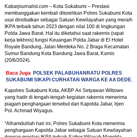
Kabarjournalist.com – Kota Sukabumi – Prestasi
membanggakan kembali ditorehkan Polres Sukabumi Kota
usai dinobatkan sebagai Satuan Kewilayahan yang meraih
IKPA terbaik tahun 2023 dengan nilai 100 di lingkungan
Polda Jawa Barat. Hal itu diketahui saat rakernis (rapat
kerja tekhnis) fungsi Keuangan Polda Jabar di El Hotel
Royale Bandung, Jalan Merdeka No. 2 Braga Kecamatan
Sumur Bandung Kota Bandung Jawa Barat, Kamis
(20/6/2024).
Baca Juga
POLSEK PALABUHANRATU POLRES
SUKABUMI SIKAPI CURHATAN WARGA KE AA DEDE.
Kapolres Sukabumi Kota, AKBP Ari Setyawan Wibowo
yang hadir di tengah-tengah kegiatan rakernis menerima
piagam penghargaan tersebut dari Kapolda Jabar, Irjen
Pol. Achmad Wiyagus.
“Alhamdulilah hari ini, Polres Sukabumi Kota menerima
penghargaan Kapolda Jabar sebagai Satuan Kewilayahan
dengan prestasi IKPA terbaik Satker Wilayah Mapolda