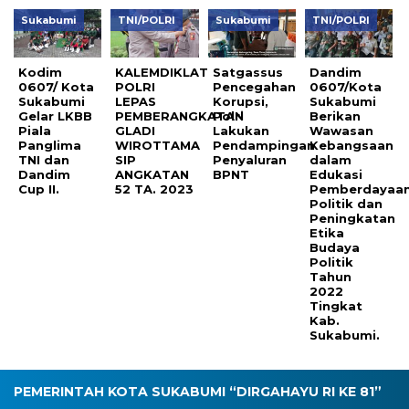
Sukabumi
TNI/POLRI
Sukabumi
TNI/POLRI
Kodim
KALEMDIKLAT
Satgassus
Dandim
0607/ Kota
POLRI
Pencegahan
0607/Kota
Sukabumi
LEPAS
Korupsi,
Sukabumi
Gelar LKBB
PEMBERANGKATAN
Polri
Berikan
Piala
GLADI
Lakukan
Wawasan
Panglima
WIROTTAMA
Pendampingan
Kebangsaan
TNI dan
SIP
Penyaluran
dalam
Dandim
ANGKATAN
BPNT
Edukasi
Cup II.
52 TA. 2023
Pemberdayaa
Politik dan
Peningkatan
Etika
Budaya
Politik
Tahun
2022
Tingkat
Kab.
Sukabumi.
PEMERINTAH KOTA SUKABUMI “DIRGAHAYU RI KE 81”