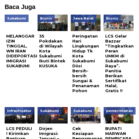
Baca Juga
Sukabumi
Bisnis
Jawa Barat
Bisnis
MELANGGAR
35
Peringatan
LCS Gelar
IZIN
Pokdakan
Hari
Bazzar
TINGGAL,
di Wilayah
Lingkungan
“Tingkatkan
WN IRAN
Kota
Hidup Tk
Peran
DIDEPORTASI
Sukabumi
Kota
UMKM di
IMIGRASI
Ikuti Bintek
Sukabumi
Sukabumi
SUKABUMI
KUSUKA
Diisi
Raya”.
Bersih-
Panitia
bersih
Berikan
Sungai &
Sertifikat
Penanaman
Halal,
Pohon
Gratis !!
Infrastruktur
Sukabumi
Sukabumi
pemerintahan
LCS PEDULI
Dirjen
Cek
BUPATI
! Kirimkan
Imigrasi:
Kesiapan
MARWAN
Bantuan
Januari –
Pengamanan,
PEMBICARA