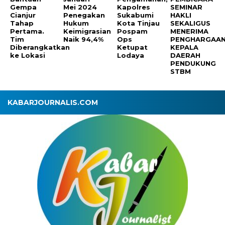
Gempa
Mei 2024
Kapolres
SEMINAR
Cianjur
Penegakan
Sukabumi
HAKLI
Tahap
Hukum
Kota Tinjau
SEKALIGUS
Pertama.
Keimigrasian
Pospam
MENERIMA
Tim
Naik 94,4%
Ops
PENGHARGAA
Diberangkatkan
Ketupat
KEPALA
ke Lokasi
Lodaya
DAERAH
PENDUKUNG
STBM
KABARJOURNALIS.COM