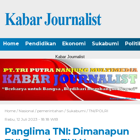
Home
Pendidikan
Ekonomi
Sukabumi
Politi
Kabar Journalist
Home /
Nasional
/
pemerintahan
/
Sukabumi
/
TNI/POLRI
Rabu, 12 Juli 2023 - 18:18 WIB
Panglima TNI: Dimanapun