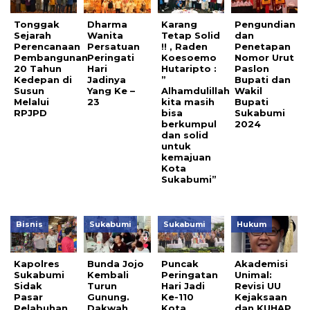
Tonggak
Dharma
Karang
Pengundian
Sejarah
Wanita
Tetap Solid
dan
Perencanaan
Persatuan
!! , Raden
Penetapan
Pembangunan
Peringati
Koesoemo
Nomor Urut
20 Tahun
Hari
Hutaripto :
Paslon
Kedepan di
Jadinya
”
Bupati dan
Susun
Yang Ke –
Alhamdulillah
Wakil
Melalui
23
kita masih
Bupati
RPJPD
bisa
Sukabumi
berkumpul
2024
dan solid
untuk
kemajuan
Kota
Sukabumi”
Bisnis
Sukabumi
Sukabumi
Hukum
Kapolres
Bunda Jojo
Puncak
Akademisi
Sukabumi
Kembali
Peringatan
Unimal:
Sidak
Turun
Hari Jadi
Revisi UU
Pasar
Gunung.
Ke-110
Kejaksaan
Pelabuhan
Dakwah
Kota
dan KUHAP