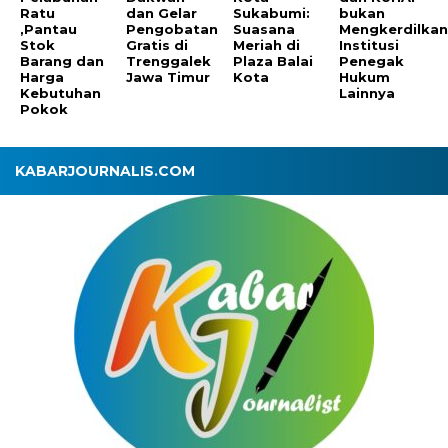
Ratu
dan Gelar
Sukabumi:
bukan
,Pantau
Pengobatan
Suasana
Mengkerdilka
Stok
Gratis di
Meriah di
Institusi
Barang dan
Trenggalek
Plaza Balai
Penegak
Harga
Jawa Timur
Kota
Hukum
Kebutuhan
Lainnya
Pokok
KABARJOURNALIS.COM