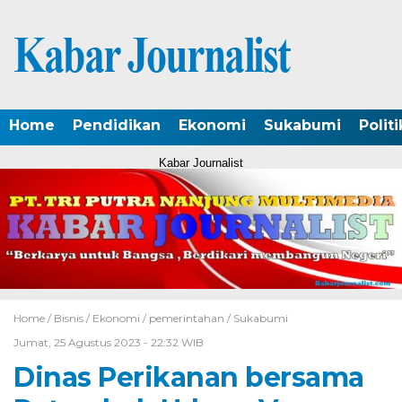
Home
Pendidikan
Ekonomi
Sukabumi
Politi
Kabar Journalist
Home /
Bisnis
/
Ekonomi
/
pemerintahan
/
Sukabumi
Jumat, 25 Agustus 2023 - 22:32 WIB
Dinas Perikanan bersama