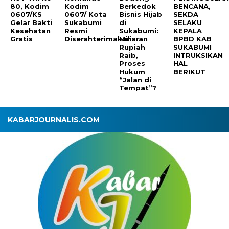
80, Kodim
Kodim
Berkedok
BENCANA,
0607/KS
0607/ Kota
Bisnis Hijab
SEKDA
Gelar Bakti
Sukabumi
di
SELAKU
Kesehatan
Resmi
Sukabumi:
KEPALA
Gratis
Diserahterimakan
Miliaran
BPBD KAB
Rupiah
SUKABUMI
Raib,
INTRUKSIKAN
Proses
HAL
Hukum
BERIKUT
“Jalan di
Tempat”?
KABARJOURNALIS.COM