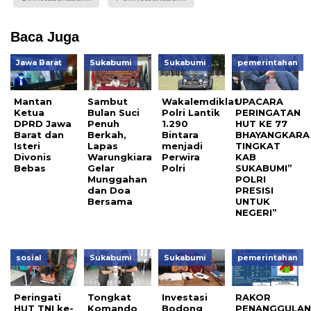
Baca Juga
Jawa Barat
Sukabumi
Sukabumi
pemerintahan
Mantan
Sambut
Wakalemdiklat
UPACARA
Ketua
Bulan Suci
Polri Lantik
PERINGATAN
DPRD Jawa
Penuh
1.290
HUT KE 77
Barat dan
Berkah,
Bintara
BHAYANGKARA
Isteri
Lapas
menjadi
TINGKAT
Divonis
Warungkiara
Perwira
KAB
Bebas
Gelar
Polri
SUKABUMI”
Munggahan
POLRI
dan Doa
PRESISI
Bersama
UNTUK
NEGERI”
sosial
Sukabumi
Sukabumi
pemerintahan
Peringati
Tongkat
Investasi
RAKOR
HUT TNI ke-
Komando
Bodong
PENANGGULA