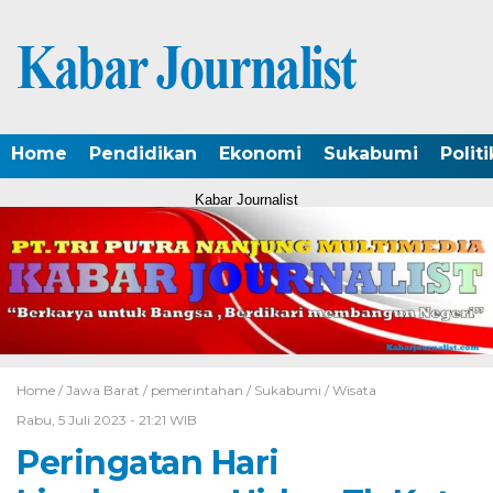
Home
Pendidikan
Ekonomi
Sukabumi
Politi
Kabar Journalist
Home /
Jawa Barat
/
pemerintahan
/
Sukabumi
/
Wisata
Rabu, 5 Juli 2023 - 21:21 WIB
Peringatan Hari