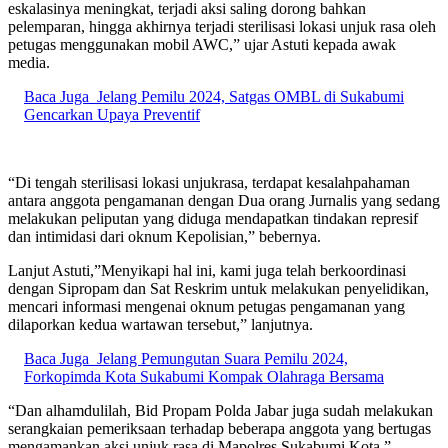
eskalasinya meningkat, terjadi aksi saling dorong bahkan
pelemparan, hingga akhirnya terjadi sterilisasi lokasi unjuk rasa oleh
petugas menggunakan mobil AWC,” ujar Astuti kepada awak
media.
Baca Juga
Jelang Pemilu 2024, Satgas OMBL di Sukabumi
Gencarkan Upaya Preventif
“Di tengah sterilisasi lokasi unjukrasa, terdapat kesalahpahaman
antara anggota pengamanan dengan Dua orang Jurnalis yang sedang
melakukan peliputan yang diduga mendapatkan tindakan represif
dan intimidasi dari oknum Kepolisian,” bebernya.
Lanjut Astuti,”Menyikapi hal ini, kami juga telah berkoordinasi
dengan Sipropam dan Sat Reskrim untuk melakukan penyelidikan,
mencari informasi mengenai oknum petugas pengamanan yang
dilaporkan kedua wartawan tersebut,” lanjutnya.
Baca Juga
Jelang Pemungutan Suara Pemilu 2024,
Forkopimda Kota Sukabumi Kompak Olahraga Bersama
“Dan alhamdulilah, Bid Propam Polda Jabar juga sudah melakukan
serangkaian pemeriksaan terhadap beberapa anggota yang bertugas
mengamankan aksi unjuk rasa di Mapolres Sukabumi Kota.”