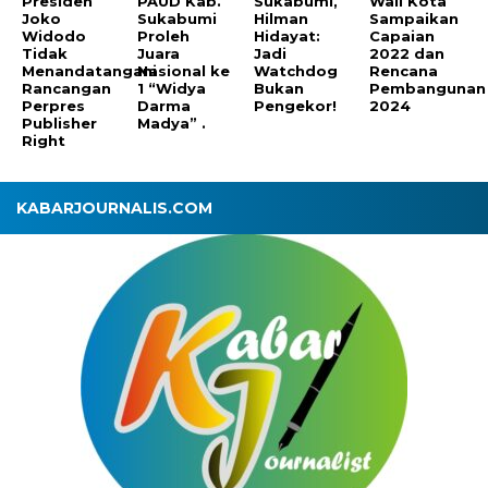
Presiden
PAUD Kab.
Sukabumi,
Wali Kota
Joko
Sukabumi
Hilman
Sampaikan
Widodo
Proleh
Hidayat:
Capaian
Tidak
Juara
Jadi
2022 dan
Menandatangani
Nasional ke
Watchdog
Rencana
Rancangan
1 “Widya
Bukan
Pembangunan
Perpres
Darma
Pengekor!
2024
Publisher
Madya” .
Right
KABARJOURNALIS.COM