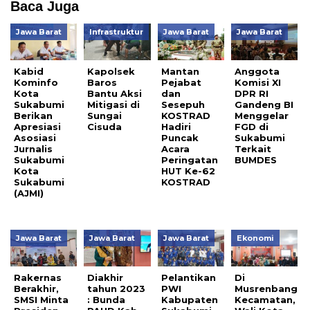
Baca Juga
Jawa Barat
Infrastruktur
Jawa Barat
Jawa Barat
Kabid
Kapolsek
Mantan
Anggota
Kominfo
Baros
Pejabat
Komisi XI
Kota
Bantu Aksi
dan
DPR RI
Sukabumi
Mitigasi di
Sesepuh
Gandeng BI
Berikan
Sungai
KOSTRAD
Menggelar
Apresiasi
Cisuda
Hadiri
FGD di
Asosiasi
Puncak
Sukabumi
Jurnalis
Acara
Terkait
Sukabumi
Peringatan
BUMDES
Kota
HUT Ke-62
Sukabumi
KOSTRAD
(AJMI)
Jawa Barat
Jawa Barat
Jawa Barat
Ekonomi
Rakernas
Diakhir
Pelantikan
Di
Berakhir,
tahun 2023
PWI
Musrenbang
SMSI Minta
: Bunda
Kabupaten
Kecamatan,