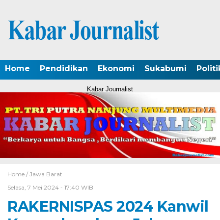
Home
Pendidikan
Ekonomi
Sukabumi
Politi
Kabar Journalist
Home /
Jawa Barat
Selasa, 7 Mei 2024 - 17:40 WIB
RAKERNISPAS 2024 Kanwil