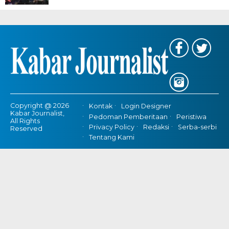
Copyright @ 2026
Kontak
Login Designer
Kabar Journalist,
Pedoman Pemberitaan
Peristiwa
All Rights
Privacy Policy
Redaksi
Serba-serbi
Reserved
Tentang Kami