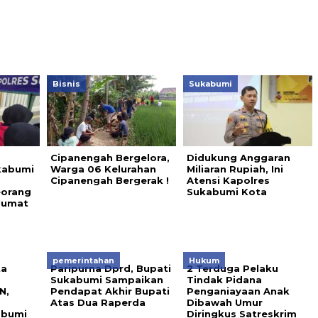
Bisnis
Sukabumi
Cipanengah Bergelora,
Didukung Anggaran
kabumi
Warga 06 Kelurahan
Miliaran Rupiah, Ini
Cipanengah Bergerak !
Atensi Kapolres
eorang
Sukabumi Kota
Jumat
pemerintahan
Hukum
ta
Paripurna Dprd, Bupati
2 Terduga Pelaku
Sukabumi Sampaikan
Tindak Pidana
N,
Pendapat Akhir Bupati
Penganiayaan Anak
Atas Dua Raperda
Dibawah Umur
abumi
Diringkus Satreskrim