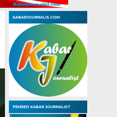
KABARJOURNALIS.COM
PEMRED KABAR JOURNALIST