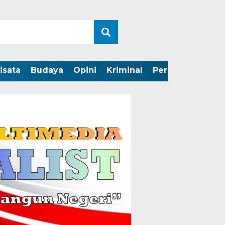
isata
Budaya
Opini
Kriminal
Peristiwa