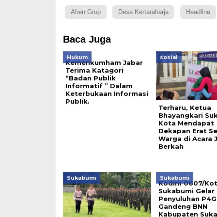
Ahen Grup
Desa Kertaraharja
Headline
Baca Juga
Hukum
sosial
Kemenkumham Jabar
Terima Katagori
“Badan Publik
Informatif ” Dalam
Keterbukaan Informasi
Publik.
Terharu, Ketua
Bhayangkari Su
Kota Mendapat
Dekapan Erat S
Warga di Acara 
Berkah
Sukabumi
Sukabumi
Kodim 0607/Ko
Sukabumi Gelar
Penyuluhan P4G
Gandeng BNN
Kabupaten Suk