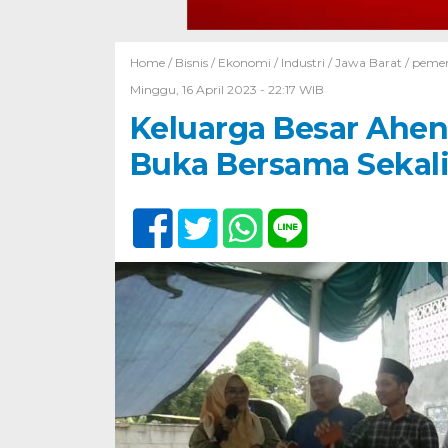
Home /
Bisnis
/
Ekonomi
/
Industri
/
Jawa Barat
/
pemer
Minggu, 16 April 2023 - 22:17 WIB
Keluarga Besar Ahen 
Buka Bersama Sekal