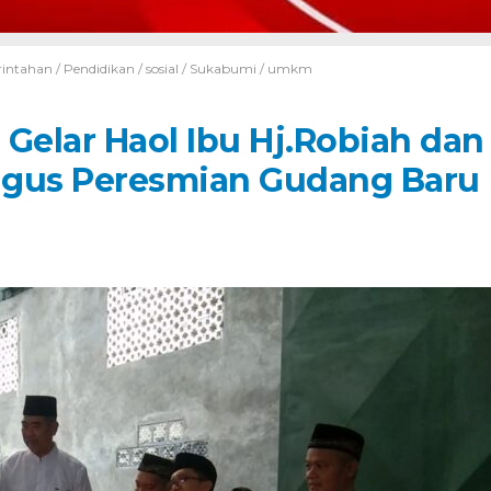
intahan
/
Pendidikan
/
sosial
/
Sukabumi
/
umkm
Gelar Haol Ibu Hj.Robiah dan
igus Peresmian Gudang Baru