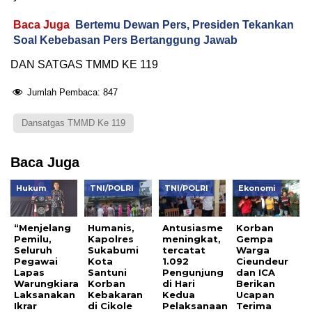
Baca Juga
Bertemu Dewan Pers, Presiden Tekankan
Soal Kebebasan Pers Bertanggung Jawab
DAN SATGAS TMMD KE 119
Jumlah Pembaca:
847
Dansatgas TMMD Ke 119
Baca Juga
Hukum
TNI/POLRI
TNI/POLRI
Ekonomi
“Menjelang
Humanis,
Antusiasme
Korban
Pemilu,
Kapolres
meningkat,
Gempa
Seluruh
Sukabumi
tercatat
Warga
Pegawai
Kota
1.092
Cieundeur
Lapas
Santuni
Pengunjung
dan ICA
Warungkiara
Korban
di Hari
Berikan
Laksanakan
Kebakaran
Kedua
Ucapan
Ikrar
di Cikole
Pelaksanaan
Terima