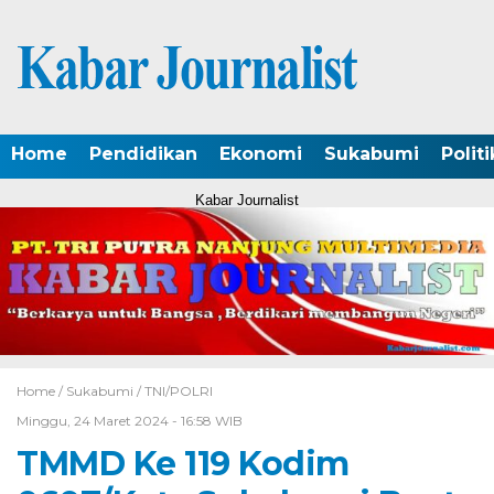
Home
Pendidikan
Ekonomi
Sukabumi
Politi
Kabar Journalist
Home /
Sukabumi
/
TNI/POLRI
Minggu, 24 Maret 2024 - 16:58 WIB
TMMD Ke 119 Kodim