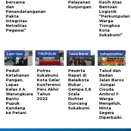
bersama
Pelayanan
Kasih Atas
dan
Kunjungan.
Bantuan
Penandatanganan
Logistik
Pakta
“Perkumpulan
Integritas
Warga
Netralitas
Tionghoa
Pegawai”
Kota
Sukabumi”
Lain-lain
TNI/POLRI
Jawa Barat
Infrastruktur
Peduli
Polres
Peserta
Talud dan
Ketahanan
Sukabumi
Rapat di
Badan
Pangan,
Kota Gelar
Balaikota
Jalan Baros
Lapas
Konferensi
Bubar ,
,Sungai
Kelas II A
Pers Akhir
Gempa 5,6
Cisuda
Warungkiara
Tahun
Scala
Ambrol !!
Bantu
2022
Richter
Warga
Pupuk
Guncang
Mengeluh,
Kandang
Sukabumi
Minta
ke Petani
Segera
Diperbaiki.