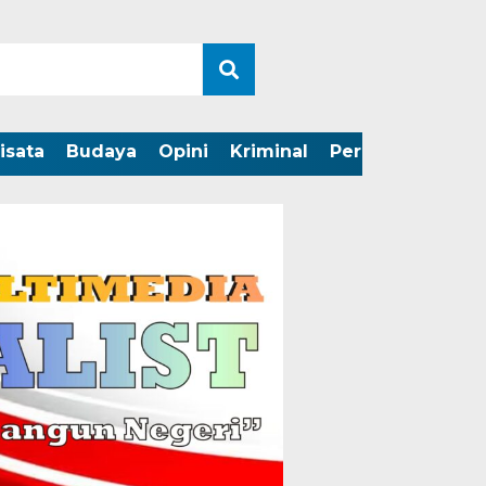
isata
Budaya
Opini
Kriminal
Peristiwa