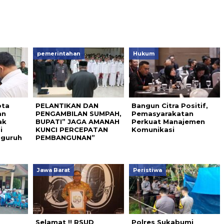
pemerintahan
Hukum
ota
PELANTIKAN DAN
Bangun Citra Positif,
an
PENGAMBILAN SUMPAH,
Pemasyarakatan
ak
BUPATI” JAGA AMANAH
Perkuat Manajemen
i
KUNCI PERCEPATAN
Komunikasi
gguruh
PEMBANGUNAN”
Jawa Barat
Peristiwa
Selamat !! RSUD
Polres Sukabumi