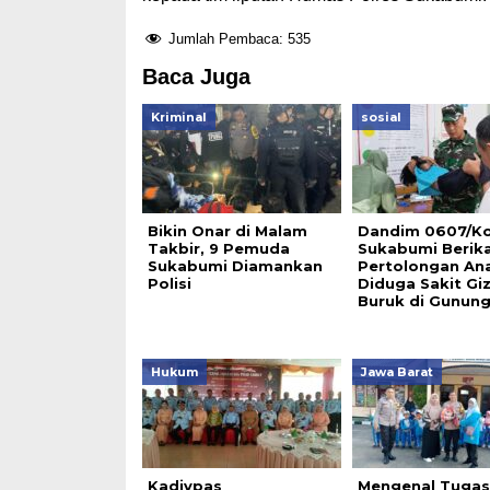
Jumlah Pembaca:
535
Baca Juga
Kriminal
sosial
Bikin Onar di Malam
Dandim 0607/K
Takbir, 9 Pemuda
Sukabumi Berik
Sukabumi Diamankan
Pertolongan An
Polisi
Diduga Sakit Giz
Buruk di Gunun
Hukum
Jawa Barat
Kadivpas
Mengenal Tugas