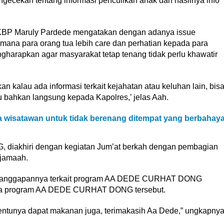
ngecekan tentang informasi penculikan anak dan hasilnya info
AKBP Maruly Pardede mengatakan dengan adanya issue
dimana para orang tua lebih care dan perhatian kepada para
harapkan agar masyarakat tetap tenang tidak perlu khawatir
 kalau ada informasi terkait kejahatan atau keluhan lain, bis
u bahkan langsung kepada Kapolres,’ jelas Aah.
 wisatawan untuk tidak berenang ditempat yang berbahay
iakhiri dengan kegiatan Jum’at berkah dengan pembagian
jamaah.
ai tanggapannya terkait program AA DEDE CURHAT DONG
ya program AA DEDE CURHAT DONG tersebut.
 tentunya dapat makanan juga, terimakasih Aa Dede,” ungkapny