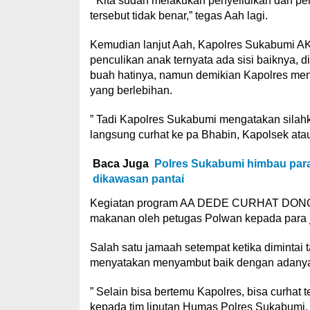
” Kita sudah melakukan penyelidikan dan pe
tersebut tidak benar,” tegas Aah lagi.
Kemudian lanjut Aah, Kapolres Sukabumi 
penculikan anak ternyata ada sisi baiknya, 
buah hatinya, namun demikian Kapolres meng
yang berlebihan.
” Tadi Kapolres Sukabumi mengatakan silahkan
langsung curhat ke pa Bhabin, Kapolsek ata
Baca Juga
Polres Sukabumi himbau para
dikawasan pantai
Kegiatan program AA DEDE CURHAT DONG, d
makanan oleh petugas Polwan kepada para 
Salah satu jamaah setempat ketika dimint
menyatakan menyambut baik dengan adan
” Selain bisa bertemu Kapolres, bisa curhat
kepada tim liputan Humas Polres Sukabumi.