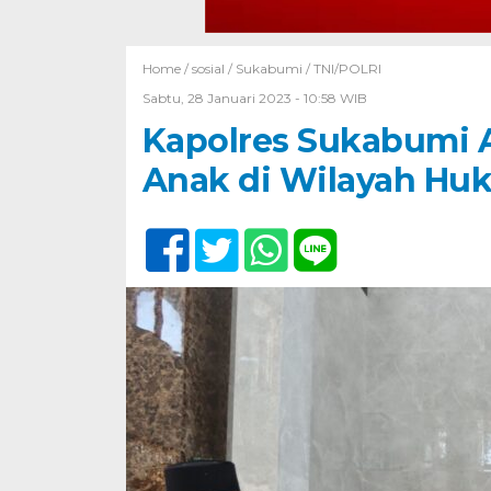
Home /
sosial
/
Sukabumi
/
TNI/POLRI
Sabtu, 28 Januari 2023 - 10:58 WIB
Kapolres Sukabumi A
Anak di Wilayah Huk