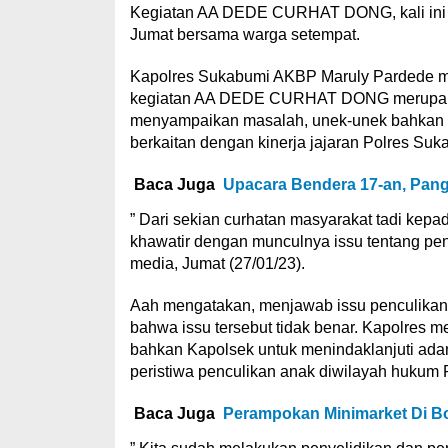
Kegiatan AA DEDE CURHAT DONG, kali ini be
Jumat bersama warga setempat.
Kapolres Sukabumi AKBP Maruly Pardede m
kegiatan AA DEDE CURHAT DONG merupaka
menyampaikan masalah, unek-unek bahkan k
berkaitan dengan kinerja jajaran Polres Suk
Baca Juga
Upacara Bendera 17-an, Pang
” Dari sekian curhatan masyarakat tadi kep
khawatir dengan munculnya issu tentang pe
media, Jumat (27/01/23).
Aah mengatakan, menjawab issu penculika
bahwa issu tersebut tidak benar. Kapolres
bahkan Kapolsek untuk menindaklanjuti adan
peristiwa penculikan anak diwilayah hukum 
Baca Juga
Perampokan Minimarket Di Bo