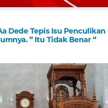
a Dede Tepis Isu Penculikan
umnya. ” Itu Tidak Benar “