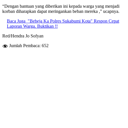
“Dengan bantuan yang diberikan ini kepada warga yang menjadi
korban diharapkan dapat meringankan beban mereka ,” ucapnya.
Baca Juga
"Bebeja Ka Polres Sukabumi Kota" Respon Cepat
Laporan Warga. Buktikan !!
Red/Hendra Jo Sofyan
Jumlah Pembaca:
652
gempacianjur
polressukabumikota
Share :
Baca Juga
Sukabumi