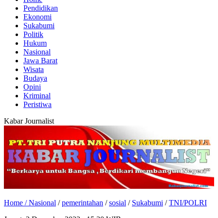
Pendidikan
Ekonomi
Sukabumi
Politik
Hukum
Nasional
Jawa Barat
Wisata
Budaya
Opini
Kriminal
Peristiwa
Kabar Journalist
Home /
Nasional
/
pemerintahan
/
sosial
/
Sukabumi
/
TNI/POLRI