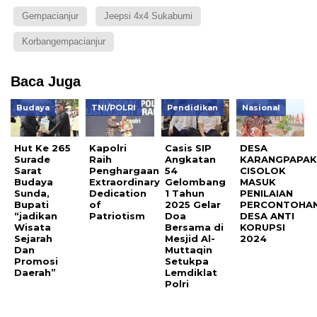
Gempacianjur
Jeepsi 4x4 Sukabumi
Korbangempacianjur
Baca Juga
Budaya
TNI/POLRI
Pendidikan
Nasional
Hut Ke 265
Kapolri
Casis SIP
DESA
Surade
Raih
Angkatan
KARANGPAPA
Sarat
Penghargaan
54
CISOLOK
Budaya
Extraordinary
Gelombang
MASUK
Sunda,
Dedication
1 Tahun
PENILAIAN
Bupati
of
2025 Gelar
PERCONTOHA
“jadikan
Patriotism
Doa
DESA ANTI
Wisata
Bersama di
KORUPSI
Sejarah
Mesjid Al-
2024
Dan
Muttaqin
Promosi
Setukpa
Daerah”
Lemdiklat
Polri