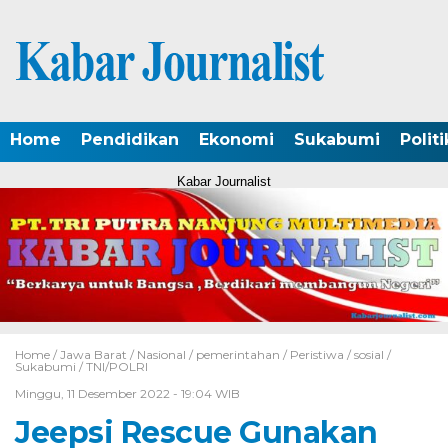
Home
Pendidikan
Ekonomi
Sukabumi
Politi
Kabar Journalist
Home /
Jawa Barat
/
Nasional
/
pemerintahan
/
Peristiwa
/
sosial
/
Sukabumi
/
TNI/POLRI
Minggu, 11 Desember 2022 - 19:04 WIB
Jeepsi Rescue Gunakan