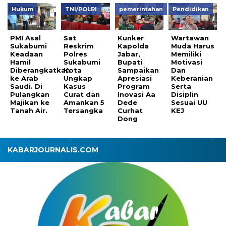
Hukum
TNI/POLRI
pemerintahan
Pendidikan
PMI Asal
Sat
Kunker
Wartawan
Sukabumi
Reskrim
Kapolda
Muda Harus
Keadaan
Polres
Jabar,
Memiliki
Hamil
Sukabumi
Bupati
Motivasi
Diberangkatkan
Kota
Sampaikan
Dan
ke Arab
Ungkap
Apresiasi
Keberanian
Saudi. Di
Kasus
Program
Serta
Pulangkan
Curat dan
Inovasi Aa
Disiplin
Majikan ke
Amankan 5
Dede
Sesuai UU
Tanah Air.
Tersangka
Curhat
KEJ
Dong
KABARJOURNALIS.COM