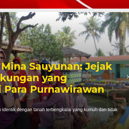
II DPRD Kota Sukabumi
gan Pokdakan Mina
lawang Semakin
 Sejahtera
14 Juli 2026 – Suasana hangat menyelimuti gazebo di