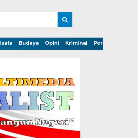
isata
Budaya
Opini
Kriminal
Peristiwa