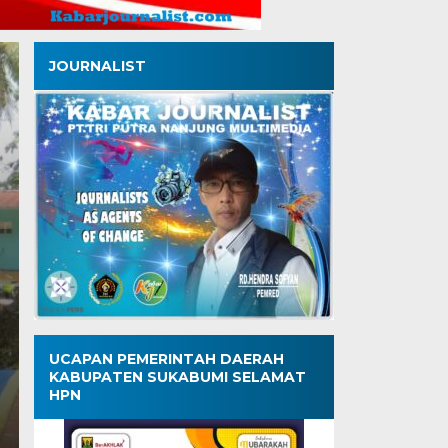
JOURNALIST
Lebih dari Sekadar B
Kisah Pokdakan Min
Kadulawang, Komunit
yang Menginspirasi
Senin, 13 Jul 2026 - 16:21 WIB
UCAPAN PEMERINTAH DAERAH
KABUPATEN SUKABUMI SELAMAT
Kabarjournalist.com – Kota Sukabumi – Siapa sangka
HPN
kolam dan kesehariannya…