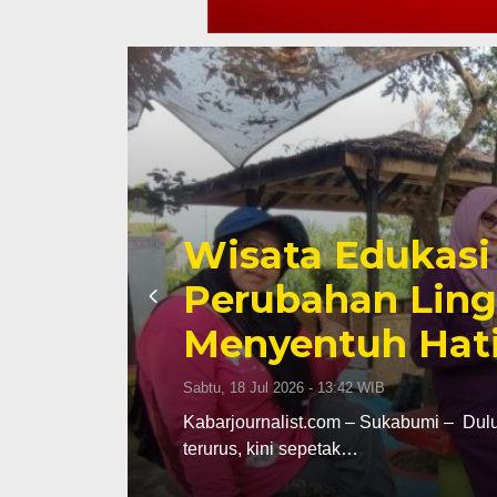
Ketua Komisi I
jak
Berikan Dukun
Sauyunan Kadu
n
Profesional dan
Selasa, 14 Jul 2026 - 16:28 WIB
an tidak
Kabarjournalist.com – Kota Sukabumi, 
lokasi Kelompok Pembudidaya…