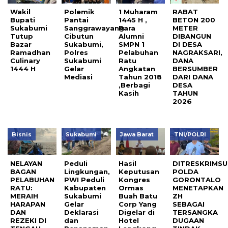
Wakil
Polemik
1 Muharam
RABAT
Bupati
Pantai
1445 H ,
BETON 200
Sukabumi
Sanggrawayang
Para
METER
Tutup
Cibutun
Alumni
DIBANGUN
Bazar
Sukabumi,
SMPN 1
DI DESA
Ramadhan
Polres
Pelabuhan
NAGRAKSARI,
Culinary
Sukabumi
Ratu
DANA
1444 H
Gelar
Angkatan
BERSUMBER
Mediasi
Tahun 2018
DARI DANA
,Berbagi
DESA
Kasih
TAHUN
2026
Bisnis
Sukabumi
Jawa Barat
TNI/POLRI
NELAYAN
Peduli
Hasil
DITRESKRIMSU
BAGAN
Lingkungan,
Keputusan
POLDA
PELABUHAN
PWI Peduli
Kongres
GORONTALO
RATU:
Kabupaten
Ormas
MENETAPKAN
MERAIH
Sukabumi
Buah Batu
ZH
HARAPAN
Gelar
Corp Yang
SEBAGAI
DAN
Deklarasi
Digelar di
TERSANGKA
REZEKI DI
dan
Hotel
DUGAAN