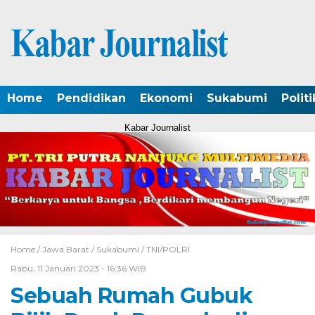
Home
Pendidikan
Ekonomi
Sukabumi
Politi
Kabar Journalist
Home /
Jawa Barat
/
Sukabumi
/
TNI/POLRI
Rabu, 11 Januari 2023 - 16:36 WIB
Sebuah Rumah Gubuk