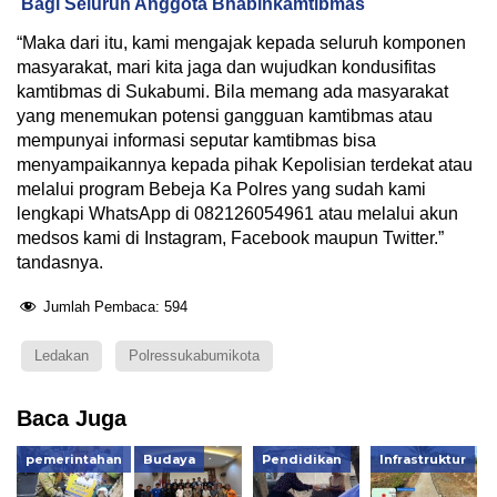
Bagi Seluruh Anggota Bhabinkamtibmas
“Maka dari itu, kami mengajak kepada seluruh komponen
masyarakat, mari kita jaga dan wujudkan kondusifitas
kamtibmas di Sukabumi. Bila memang ada masyarakat
yang menemukan potensi gangguan kamtibmas atau
mempunyai informasi seputar kamtibmas bisa
menyampaikannya kepada pihak Kepolisian terdekat atau
melalui program Bebeja Ka Polres yang sudah kami
lengkapi WhatsApp di 082126054961 atau melalui akun
medsos kami di Instagram, Facebook maupun Twitter.”
tandasnya.
Jumlah Pembaca:
594
Ledakan
Polressukabumikota
Baca Juga
pemerintahan
Budaya
Pendidikan
Infrastruktur