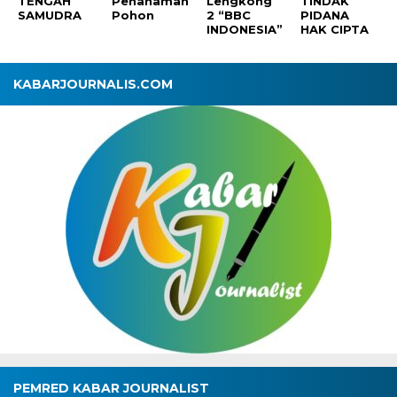
TENGAH
Penanaman
Lengkong
TINDAK
SAMUDRA
Pohon
2 “BBC
PIDANA
INDONESIA”
HAK CIPTA
KABARJOURNALIS.COM
PEMRED KABAR JOURNALIST