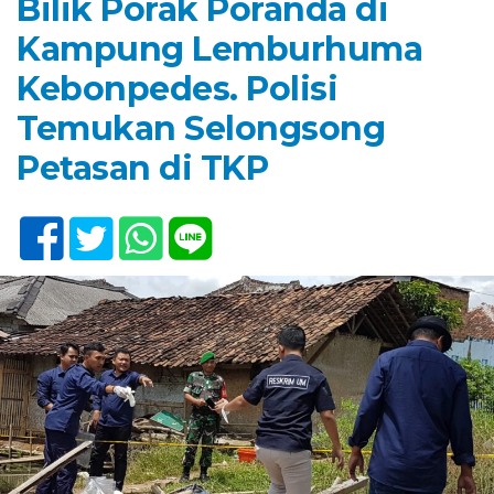
Bilik Porak Poranda di
Kampung Lemburhuma
Kebonpedes. Polisi
Temukan Selongsong
Petasan di TKP