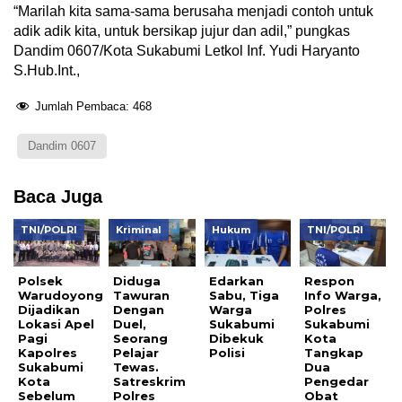
“Marilah kita sama-sama berusaha menjadi contoh untuk
adik adik kita, untuk bersikap jujur dan adil,” pungkas
Dandim 0607/Kota Sukabumi Letkol Inf. Yudi Haryanto
S.Hub.Int.,
Jumlah Pembaca:
468
Dandim 0607
Baca Juga
TNI/POLRI
Kriminal
Hukum
TNI/POLRI
Polsek
Diduga
Edarkan
Respon
Warudoyong
Tawuran
Sabu, Tiga
Info Warga,
Dijadikan
Dengan
Warga
Polres
Lokasi Apel
Duel,
Sukabumi
Sukabumi
Pagi
Seorang
Dibekuk
Kota
Kapolres
Pelajar
Polisi
Tangkap
Sukabumi
Tewas.
Dua
Kota
Satreskrim
Pengedar
Sebelum
Polres
Obat