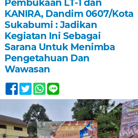
Pembukaan LT-1 dan
KANIRA, Dandim 0607/Kota
Sukabumi : Jadikan
Kegiatan Ini Sebagai
Sarana Untuk Menimba
Pengetahuan Dan
Wawasan