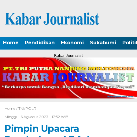
Home
Pendidikan
Ekonomi
Sukabumi
Politi
Kabar Journalist
Home /
TNI/POLRI
Minggu, 6 Agustus 2023 - 17:52 WIB
Pimpin Upacara