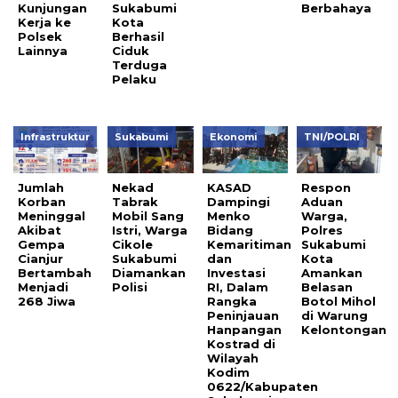
Kunjungan
Sukabumi
Berbahaya
Kerja ke
Kota
Polsek
Berhasil
Lainnya
Ciduk
Terduga
Pelaku
Infrastruktur
Sukabumi
Ekonomi
TNI/POLRI
Jumlah
Nekad
KASAD
Respon
Korban
Tabrak
Dampingi
Aduan
Meninggal
Mobil Sang
Menko
Warga,
Akibat
Istri, Warga
Bidang
Polres
Gempa
Cikole
Kemaritiman
Sukabumi
Cianjur
Sukabumi
dan
Kota
Bertambah
Diamankan
Investasi
Amankan
Menjadi
Polisi
RI, Dalam
Belasan
268 Jiwa
Rangka
Botol Mihol
Peninjauan
di Warung
Hanpangan
Kelontongan
Kostrad di
Wilayah
Kodim
0622/Kabupaten