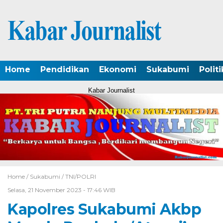
Home
Pendidikan
Ekonomi
Sukabumi
Politi
Kabar Journalist
Home /
Sukabumi
/
TNI/POLRI
Selasa, 21 November 2023 - 17:46 WIB
Kapolres Sukabumi Akbp