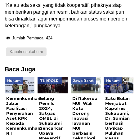
“Kalau ada saksi yang tidak kooperatif, pihaknya siap
memberikan panggilan resmi, bahkan status saksi pun
bisa dinaikkan agar mempermudah proses memperoleh
keterangan,” pungkasnya.
Jumlah Pembaca:
424
Kapolressukabumi
Baca Juga
Hukum
TNI/POLRI
Jawa Barat
Hukum
Kemenkumham
Jelang
Di Rakerda
Satu Bulan
Jabar
Pemilu
MUI, Wali
Menjabat
Fasilitasi
2024,
Kota
Kapolres
Penyerahan
Satgas
Dorong
Sukabumi,
Aset KPK
OMBL di
Inovasi
Dr. Samian
Kepada
Sukabumi
layanan
berhasil
Kemenkumham
Gencarkan
MUI
Ungkap
R.I
Upaya
berbasis
Puluhan
Preventif
Teknologi
Kasus