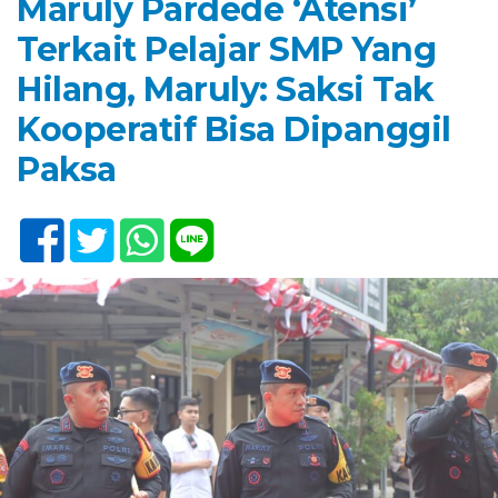
Maruly Pardede ‘Atensi’
Terkait Pelajar SMP Yang
Hilang, Maruly: Saksi Tak
Kooperatif Bisa Dipanggil
Paksa