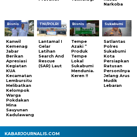
Narkoba
Bisnis
TNI/POLRI
Bisnis
Sukabumi
Kanwil
Lantamal I
Tempe
Satlantas
Kemenag
Gelar
Azaki ”
Polres
Jabar
Latihan
Produk
Sukabumi
Berikan
Search And
Tempe
Kota
Apresiasi
Rescue
Lokal
Persiapkan
Kegiatan
(SAR) Laut
Sukabumi
Ratusan
KUA
Mendunia.
Personilnya
Kecamatan
Keren !!
Jelang Arus
Lembursitu
Mudik
Melibatkan
Lebaran
Kelompok
Warga
Pokdakan
Mina
Sauyunan
Kadulawang
KABARJOURNALIS.COM