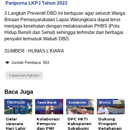
Paripurna LKPJ Tahun 2023
3 Langkah Preventif DBD ini bertujuan agar seluruh Warga
Binaan Pemasyarakatan Lapas Warungkiara dapat terus
menjaga kesehatan dengan melaksanakan PHBS (Pola
Hidup Bersih dan Sehat) sehingga terhindar dari berbagai
penyakit termasuk Wabah DBD.
SUMBER : HUMAS L’KIARA
Jumlah Pembaca:
563
Lapaswarungkiara
Baca Juga
TNI/POLRI
Jawa Barat
Sukabumi
Bisnis
Gelar
Kolaborasi
DPC HKTI
Dukung
Upacara
Pemprov
Kabupaten
Program
Hari Lahir
dan PWI
Sukabumi
Ketahanan