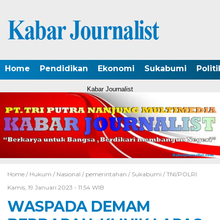
Home
Pendidikan
Ekonomi
Sukabumi
Politi
Kabar Journalist
Home /
Hukum
/
Nasional
/
pemerintahan
/
Sukabumi
/
TNI/POLRI
Kamis, 19 Januari 2023 - 11:54 WIB
WASPADA DEMAM