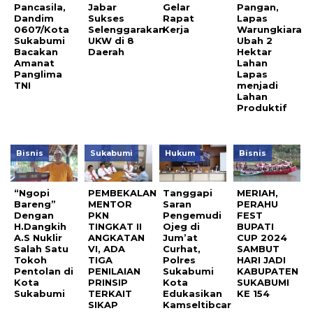
Pancasila,
Jabar
Gelar
Pangan,
Dandim
Sukses
Rapat
Lapas
0607/Kota
Selenggarakan
Kerja
Warungkiara
Sukabumi
UKW di 8
Ubah 2
Bacakan
Daerah
Hektar
Amanat
Lahan
Panglima
Lapas
TNI
menjadi
Lahan
Produktif
Bisnis
Sukabumi
Hukum
Bisnis
“Ngopi
PEMBEKALAN
Tanggapi
MERIAH,
Bareng”
MENTOR
Saran
PERAHU
Dengan
PKN
Pengemudi
FEST
H.Dangkih
TINGKAT II
Ojeg di
BUPATI
A.S Nuklir
ANGKATAN
Jum’at
CUP 2024
Salah Satu
VI, ADA
Curhat,
SAMBUT
Tokoh
TIGA
Polres
HARI JADI
Pentolan di
PENILAIAN
Sukabumi
KABUPATEN
Kota
PRINSIP
Kota
SUKABUMI
Sukabumi
TERKAIT
Edukasikan
KE 154
SIKAP
Kamseltibcar