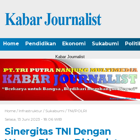
Home
Pendidikan
Ekonomi
Sukabumi
Politi
Kabar Journalist
Home /
Infrastruktur
/
Sukabumi
/
TNI/POLRI
Selasa, 13 Juni 2023 - 18:06 WIB
Sinergitas TNI Dengan