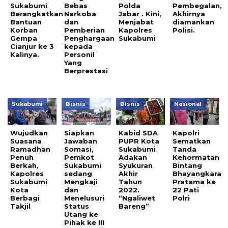
Sukabumi
Bebas
Polda
Pembegalan,
Berangkatkan
Narkoba
Jabar . Kini,
Akhirnya
Bantuan
dan
Menjabat
diamankan
Korban
Pemberian
Kapolres
Polisi.
Gempa
Penghargaan
Sukabumi
Cianjur ke 3
kepada
Kalinya.
Personil
Yang
Berprestasi
Sukabumi
Bisnis
Bisnis
Nasional
Wujudkan
Siapkan
Kabid SDA
Kapolri
Suasana
Jawaban
PUPR Kota
Sematkan
Ramadhan
Somasi,
Sukabumi
Tanda
Penuh
Pemkot
Adakan
Kehormatan
Berkah,
Sukabumi
Syukuran
Bintang
Kapolres
sedang
Akhir
Bhayangkara
Sukabumi
Mengkaji
Tahun
Pratama ke
Kota
dan
2022.
22 Pati
Berbagi
Menelusuri
“Ngaliwet
Polri
Takjil
Status
Bareng”
Utang ke
Pihak ke III