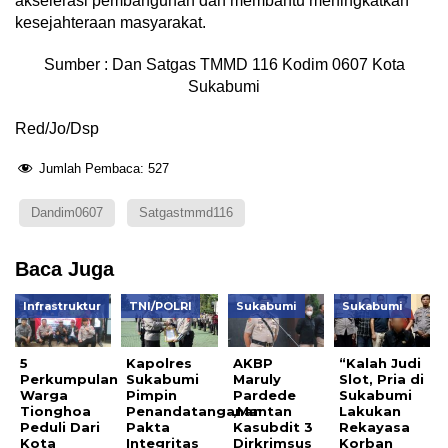
akselerasi pembangunan dan membantu meningkatkan
kesejahteraan masyarakat.
Sumber : Dan Satgas TMMD 116 Kodim 0607 Kota
Sukabumi
Red/Jo/Dsp
Jumlah Pembaca:
527
Dandim0607
Satgastmmd116
Baca Juga
Infrastruktur
TNI/POLRI
Sukabumi
Sukabumi
5
Kapolres
AKBP
“Kalah Judi
Perkumpulan
Sukabumi
Maruly
Slot, Pria di
Warga
Pimpin
Pardede
Sukabumi
Tionghoa
Penandatanganan
,Mantan
Lakukan
Peduli Dari
Pakta
Kasubdit 3
Rekayasa
Kota
Integritas
Dirkrimsus
Korban