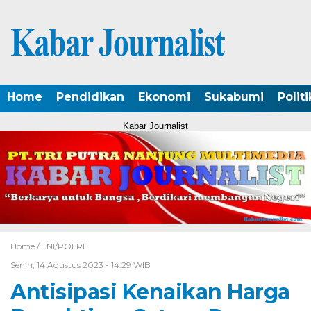
Home
Pendidikan
Ekonomi
Sukabumi
Politi
Kabar Journalist
Home /
TNI/POLRI
Senin, 14 Agustus 2023 - 14:29 WIB
Antisipasi Kenaikan Harga