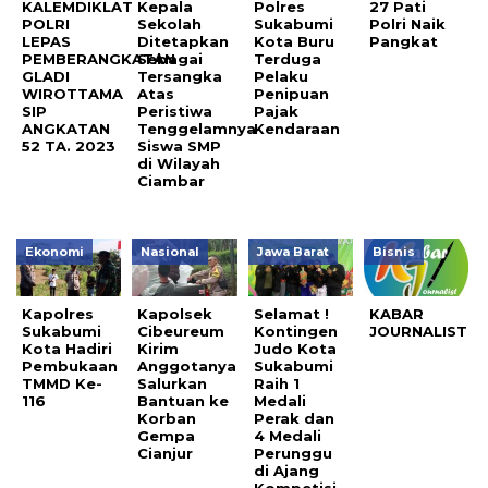
KALEMDIKLAT
Kepala
Polres
27 Pati
POLRI
Sekolah
Sukabumi
Polri Naik
LEPAS
Ditetapkan
Kota Buru
Pangkat
PEMBERANGKATAN
Sebagai
Terduga
GLADI
Tersangka
Pelaku
WIROTTAMA
Atas
Penipuan
SIP
Peristiwa
Pajak
ANGKATAN
Tenggelamnya
Kendaraan
52 TA. 2023
Siswa SMP
di Wilayah
Ciambar
Ekonomi
Nasional
Jawa Barat
Bisnis
Kapolres
Kapolsek
Selamat !
KABAR
Sukabumi
Cibeureum
Kontingen
JOURNALIST
Kota Hadiri
Kirim
Judo Kota
Pembukaan
Anggotanya
Sukabumi
TMMD Ke-
Salurkan
Raih 1
116
Bantuan ke
Medali
Korban
Perak dan
Gempa
4 Medali
Cianjur
Perunggu
di Ajang
Kompetisi