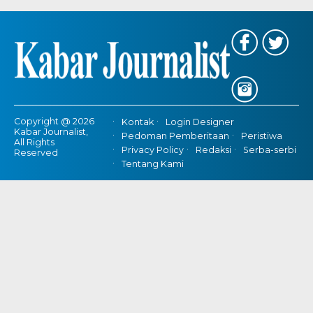
Copyright @ 2026
Kontak
Login Designer
Kabar Journalist,
Pedoman Pemberitaan
Peristiwa
All Rights
Privacy Policy
Redaksi
Serba-serbi
Reserved
Tentang Kami