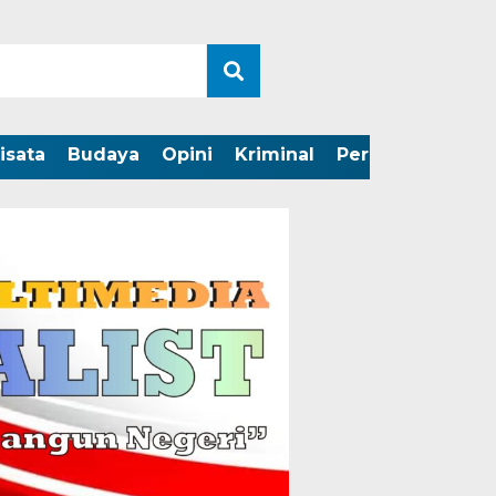
isata
Budaya
Opini
Kriminal
Peristiwa