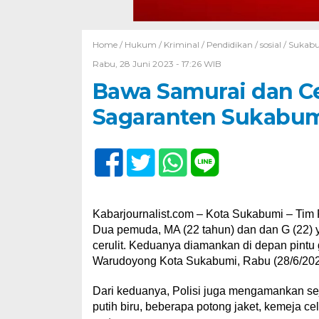
Home /
Hukum
/
Kriminal
/
Pendidikan
/
sosial
/
Sukab
Rabu, 28 Juni 2023 - 17:26 WIB
Bawa Samurai dan Ce
Sagaranten Sukabumi
Kabarjournalist.com – Kota Sukabumi – Tim
Dua pemuda, MA (22 tahun) dan dan G (22) 
cerulit. Keduanya diamankan di depan pint
Warudoyong Kota Sukabumi, Rabu (28/6/2023
Dari keduanya, Polisi juga mengamankan se
putih biru, beberapa potong jaket, kemeja c