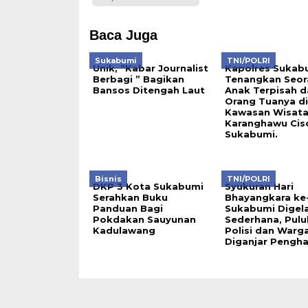
Baca Juga
Sukabumi
TNI/POLRI
Unik, “Kabar Journalist
Kapolres Sukab
Berbagi ” Bagikan
Tenangkan Seor
Bansos Ditengah Laut
Anak Terpisah d
Orang Tuanya di
Kawasan Wisat
Karanghawu Cis
Sukabumi.
Bisnis
TNI/POLRI
DKP 3 Kota Sukabumi
Syukuran Hari
Serahkan Buku
Bhayangkara ke-
Panduan Bagi
Sukabumi Digel
Pokdakan Sauyunan
Sederhana, Pul
Kadulawang
Polisi dan Warg
Diganjar Pengh