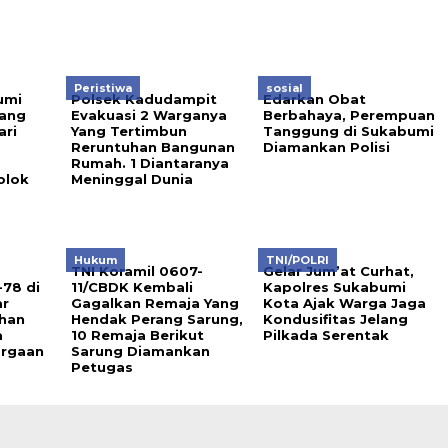
Peristiwa
sosial
umi
Polsek Kadudampit
Edarkan Obat
ang
Evakuasi 2 Warganya
Berbahaya, Perempuan
ari
Yang Tertimbun
Tanggung di Sukabumi
Reruntuhan Bangunan
Diamankan Polisi
a
Rumah. 1 Diantaranya
olok
Meninggal Dunia
Hukum
TNI/POLRI
TNI Koramil 0607-
Gelar Jum’at Curhat,
78 di
11/CBDK Kembali
Kapolres Sukabumi
ar
Gagalkan Remaja Yang
Kota Ajak Warga Jaga
uhan
Hendak Perang Sarung,
Kondusifitas Jelang
a
10 Remaja Berikut
Pilkada Serentak
argaan
Sarung Diamankan
Petugas