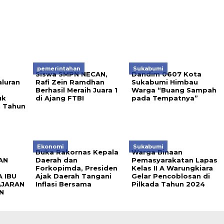
pemerintahan
Sukabumi
Siswa SMPN NECAN,
Dandim 0607 Kota
luran
Rafi Zein Ramdhan
Sukabumi Himbau
Berhasil Meraih Juara 1
Warga “Buang Sampah
uk
di Ajang FTBI
pada Tempatnya”
 Tahun
Ekonomi
Sukabumi
Buka Rakornas Kepala
Warga Binaan
AN
Daerah dan
Pemasyarakatan Lapas
Forkopimda, Presiden
Kelas II A Warungkiara
 IBU
Ajak Daerah Tangani
Gelar Pencoblosan di
AJARAN
Inflasi Bersama
Pilkada Tahun 2024
N