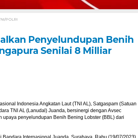
TNI/POLRI
galkan Penyelundupan Benih
gapura Senilai 8 Milliar
asional Indonesia Angkatan Laut (TNI AL), Satgaspam (Satuan
ra TNI AL (Lanudal) Juanda, bersinergi dengan Avsec
an upaya penyelundupan Benih Bening Lobster (BBL) dari
 Bandara Internasional Juanda, Surabaya, Rabu (19/07/2023).