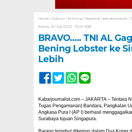
Home /
Hukum
/
Kriminal
/
Nasional
/
pemerintahan
/
Kamis, 20 Juli 2023 - 15:22 WIB
BRAVO….. TNI AL Ga
Bening Lobster ke Sin
Lebih
Kabarjournalist.com – JAKARTA – Tentara N
Tugas Pengamanan) Bandara, Pangkalan Uda
Angkasa Pura I (AP I) berhasil menggagalk
Surabaya tujuan Singapura.
Barang tersebut dikemas dalam Dua Koper di