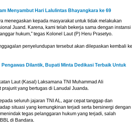
am Menyambut Hari Lalulintas Bhayangkara ke 69
aya menegaskan kepada masyarakat untuk tidak melakukan
ional Juand. Karena, kami telah bekerja sama dengan instansi
langgar hukum,” tegas Kolonel Laut (P) Heru Prasetyo.
enggagalan penyelundupan tersebut akan dilepaskan kembali k
 Pengawas Dilantik, Bupati Minta Dedikasi Terbaik Untuk
gkatan Laut (Kasal) Laksamana TNI Muhammad Ali
prajurit yang bertugas di Lanudal Juanda.
epada seluruh jajaran TNI AL, agar cepat tanggap dan
dap situasi yang kemungkinan terjadi serta bersinergi dengan
na menindak tegas pelanggaran hukum yang terjadi, salah
 BBL di Bandara.