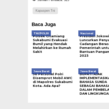
Jumlah Pembaca:
525
Kapuspen Tni
Baca Juga
TNI/POLRI
Nasional
Polsek Citamiang
Presiden Jokowi
Sukabumi Evakuasi
Luncurkan Penya
Bumil yang Hendak
Cadangan Beras
Melahirkan ke Rumah
Pemerintah unt
Sakit
Bantuan Pangan
2023
Jawa Barat
Jawa Barat
56 Personel Polri
BUPATI AJAK
Disemprot Mobil AWC
IMPLEMENTASIK
di Mapolres Sukabumi
BAHASA SUNDA
Kota. Ada Apa?
SEBAGAI BAHASA
DALAM PEMBEL
DAN LINGKUNGA