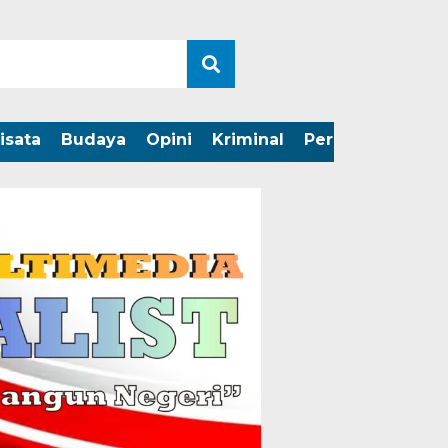
isata
Budaya
Opini
Kriminal
Peristiwa