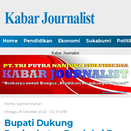
Home
Pendidikan
Ekonomi
Sukabumi
Politi
Kabar Journalist
Home /
pemerintahan
Minggu, 8 Oktober 2023 - 20:21 WIB
Bupati Dukung