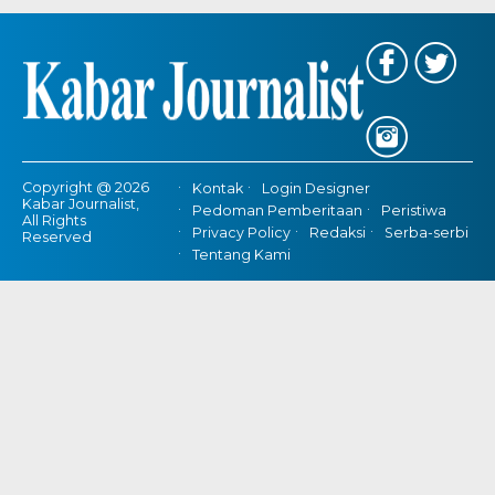
Copyright @ 2026
Kontak
Login Designer
Kabar Journalist,
Pedoman Pemberitaan
Peristiwa
All Rights
Privacy Policy
Redaksi
Serba-serbi
Reserved
Tentang Kami