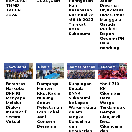
EVALUASI
2023 ,Cair!
Peringatan
Jabar
TMMD
Hari
Diwarnai
TAHUN
Kesehatan
Unjuk Rasa
2024
Nasional ke
DPP Ormas
-59 th 2023
Manggala
Tingkat
Garuda
Kota
Putih di
Sukabumi
Depan
Gedung PN
Bale
Bandung
Jawa Barat
Bisnis
pemerintahan
Ekonomi
Berantas
Dampingi
Kunjungan
Yonif 310
Narkoba,
Menteri
Kepala
KK
BNN RI
Kkp, Kadis
BNNK
Cikembar
Menyapa
Nunung
Sukabumi
Data
Melalui
Sebut
ke Lapas
Warga
Dialog
Pelestarian
Warungkiara
Terdampak
Interaktif
Ikan Lokal
dalam
Gempa
Secara
Jadi
rangka
Cianjur di
Virtual
Concern
Konseling
Desa
Bersama
dan
Cikancana
Pemberian
dan