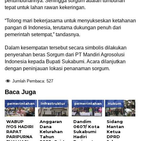
pertumbuhannya. Sehingga sorgum adalah tumbuhan
tepat untuk lahan rawan kekeringan.
“Tolong mari bekerjasama untuk menyukseskan ketahanan
pangan di Indonesia, terutama dukungan penuh dari
pemerintah setempat,” tandasnya.
Dalam kesempatan tersebut secara simbolis dilakukan
penyerahan beras Sorgum dari PT Mandiri Agrosolusi
Indonesia kepada Bupati Sukabumi. Acara dilanjutkan
dengan peninjauan lokasi penanaman sorgum.
Jumlah Pembaca:
527
Baca Juga
pemerintahan
Infrastruktur
pemerintahan
Hukum
WABUP
Anggaran
Dandim
Sidang
IYOS HADIRI
Dana
0607/ Kota
Mantan
RAPAT
Kelurahan
Sukabumi
Ketua
PARIPURNA
Tahun
Hadiri
DPRD