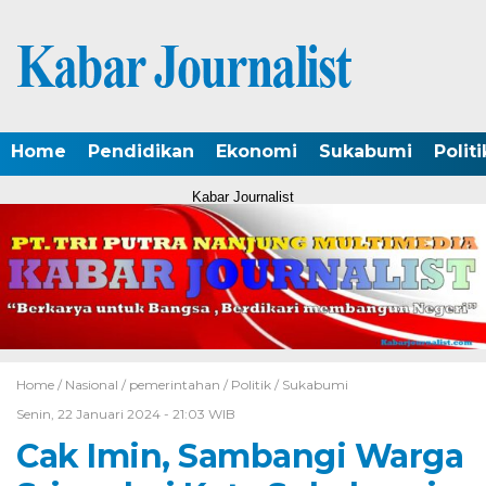
Home
Pendidikan
Ekonomi
Sukabumi
Politi
Kabar Journalist
Home /
Nasional
/
pemerintahan
/
Politik
/
Sukabumi
Senin, 22 Januari 2024 - 21:03 WIB
Cak Imin, Sambangi Warga