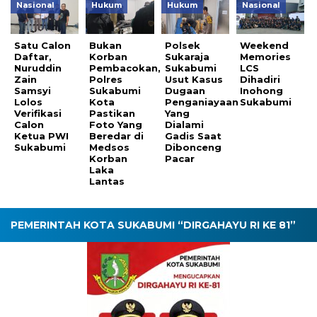
Nasional
Hukum
Hukum
Nasional
Satu Calon
Bukan
Polsek
Weekend
Daftar,
Korban
Sukaraja
Memories
Nuruddin
Pembacokan,
Sukabumi
LCS
Zain
Polres
Usut Kasus
Dihadiri
Samsyi
Sukabumi
Dugaan
Inohong
Lolos
Kota
Penganiayaan
Sukabumi
Verifikasi
Pastikan
Yang
Calon
Foto Yang
Dialami
Ketua PWI
Beredar di
Gadis Saat
Sukabumi
Medsos
Dibonceng
Korban
Pacar
Laka
Lantas
PEMERINTAH KOTA SUKABUMI “DIRGAHAYU RI KE 81”