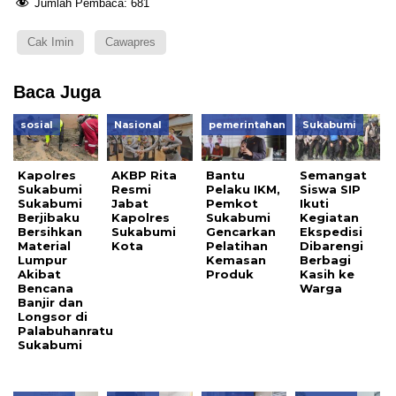
Jumlah Pembaca:
681
Cak Imin
Cawapres
Baca Juga
sosial
Nasional
pemerintahan
Sukabumi
Kapolres
AKBP Rita
Bantu
Semangat
Sukabumi
Resmi
Pelaku IKM,
Siswa SIP
Sukabumi
Jabat
Pemkot
Ikuti
Berjibaku
Kapolres
Sukabumi
Kegiatan
Bersihkan
Sukabumi
Gencarkan
Ekspedisi
Material
Kota
Pelatihan
Dibarengi
Lumpur
Kemasan
Berbagi
Akibat
Produk
Kasih ke
Bencana
Warga
Banjir dan
Longsor di
Palabuhanratu
Sukabumi