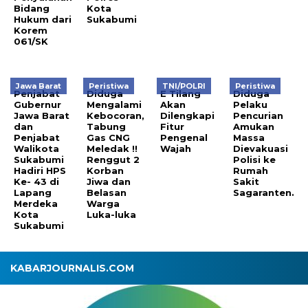
Bidang
Kota
Hukum dari
Sukabumi
Korem
061/SK
Jawa Barat
Peristiwa
TNI/POLRI
Peristiwa
Penjabat
Diduga
E Tilang
Diduga
Gubernur
Mengalami
Akan
Pelaku
Jawa Barat
Kebocoran,
Dilengkapi
Pencurian
dan
Tabung
Fitur
Amukan
Penjabat
Gas CNG
Pengenal
Massa
Walikota
Meledak !!
Wajah
Dievakuasi
Sukabumi
Renggut 2
Polisi ke
Hadiri HPS
Korban
Rumah
Ke- 43 di
Jiwa dan
Sakit
Lapang
Belasan
Sagaranten.
Merdeka
Warga
Kota
Luka-luka
Sukabumi
KABARJOURNALIS.COM