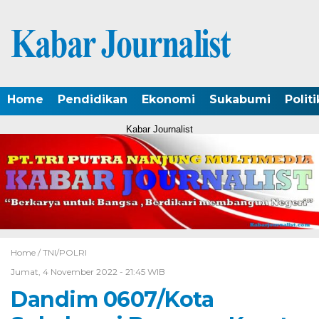
Home
Pendidikan
Ekonomi
Sukabumi
Politi
Kabar Journalist
Home /
TNI/POLRI
Jumat, 4 November 2022 - 21:45 WIB
Dandim 0607/Kota