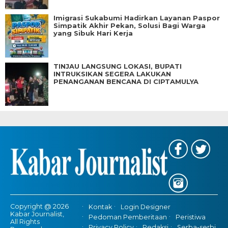
Imigrasi Sukabumi Hadirkan Layanan Paspor
Simpatik Akhir Pekan, Solusi Bagi Warga
yang Sibuk Hari Kerja
TINJAU LANGSUNG LOKASI, BUPATI
INTRUKSIKAN SEGERA LAKUKAN
PENANGANAN BENCANA DI CIPTAMULYA
Copyright @ 2026
Kontak
Login Designer
Kabar Journalist,
Pedoman Pemberitaan
Peristiwa
All Rights
Privacy Policy
Redaksi
Serba-serbi