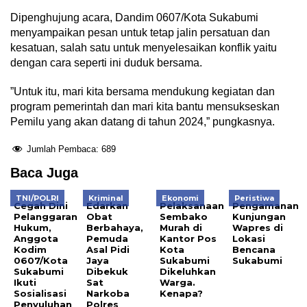
Dipenghujung acara, Dandim 0607/Kota Sukabumi
menyampaikan pesan untuk tetap jalin persatuan dan
kesatuan, salah satu untuk menyelesaikan konflik yaitu
dengan cara seperti ini duduk bersama.
”Untuk itu, mari kita bersama mendukung kegiatan dan
program pemerintah dan mari kita bantu mensukseskan
Pemilu yang akan datang di tahun 2024,” pungkasnya.
Jumlah Pembaca:
689
Baca Juga
TNI/POLRI
Kriminal
Ekonomi
Peristiwa
Cegah Dini
Edarkan
Pelaksanaan
Pengamanan
Pelanggaran
Obat
Sembako
Kunjungan
Hukum,
Berbahaya,
Murah di
Wapres di
Anggota
Pemuda
Kantor Pos
Lokasi
Kodim
Asal Pidi
Kota
Bencana
0607/Kota
Jaya
Sukabumi
Sukabumi
Sukabumi
Dibekuk
Dikeluhkan
Ikuti
Sat
Warga.
Sosialisasi
Narkoba
Kenapa?
Penyuluhan
Polres