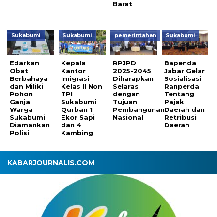
Barat
Sukabumi
Sukabumi
pemerintahan
Sukabumi
Edarkan
Kepala
RPJPD
Bapenda
Obat
Kantor
2025-2045
Jabar Gelar
Berbahaya
Imigrasi
Diharapkan
Sosialisasi
dan Miliki
Kelas II Non
Selaras
Ranperda
Pohon
TPI
dengan
Tentang
Ganja,
Sukabumi
Tujuan
Pajak
Warga
Qurban 1
Pembangunan
Daerah dan
Sukabumi
Ekor Sapi
Nasional
Retribusi
Diamankan
dan 4
Daerah
Polisi
Kambing
KABARJOURNALIS.COM