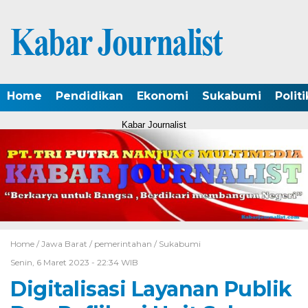
Home
Pendidikan
Ekonomi
Sukabumi
Politi
Kabar Journalist
Home /
Jawa Barat
/
pemerintahan
/
Sukabumi
Senin, 6 Maret 2023 - 22:34 WIB
Digitalisasi Layanan Publik