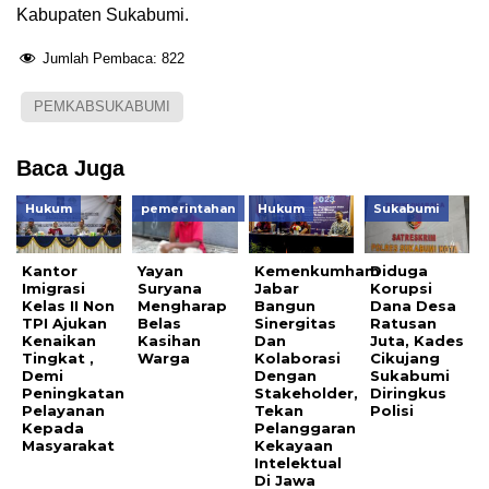
Kabupaten Sukabumi.
Jumlah Pembaca:
822
PEMKABSUKABUMI
Baca Juga
Hukum
pemerintahan
Hukum
Sukabumi
Kantor
Yayan
Kemenkumham
Diduga
Imigrasi
Suryana
Jabar
Korupsi
Kelas II Non
Mengharap
Bangun
Dana Desa
TPI Ajukan
Belas
Sinergitas
Ratusan
Kenaikan
Kasihan
Dan
Juta, Kades
Tingkat ,
Warga
Kolaborasi
Cikujang
Demi
Dengan
Sukabumi
Peningkatan
Stakeholder,
Diringkus
Pelayanan
Tekan
Polisi
Kepada
Pelanggaran
Masyarakat
Kekayaan
Intelektual
Di Jawa