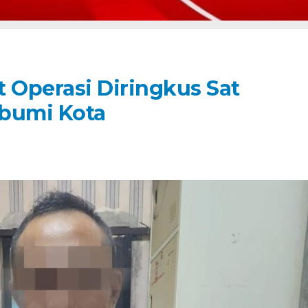
 Operasi Diringkus Sat
abumi Kota