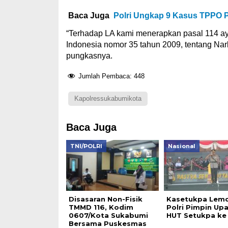
Baca Juga
Polri Ungkap 9 Kasus TPPO Pe
“Terhadap LA kami menerapkan pasal 114 aya
Indonesia nomor 35 tahun 2009, tentang Nar
pungkasnya.
Jumlah Pembaca:
448
Kapolressukabumikota
Baca Juga
TNI/POLRI
Nasional
Disasaran Non-Fisik
Kasetukpa Lemd
TMMD 116, Kodim
Polri Pimpin Up
0607/Kota Sukabumi
HUT Setukpa ke 
Bersama Puskesmas