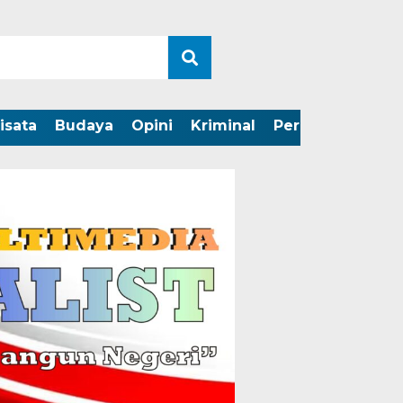
isata
Budaya
Opini
Kriminal
Peristiwa