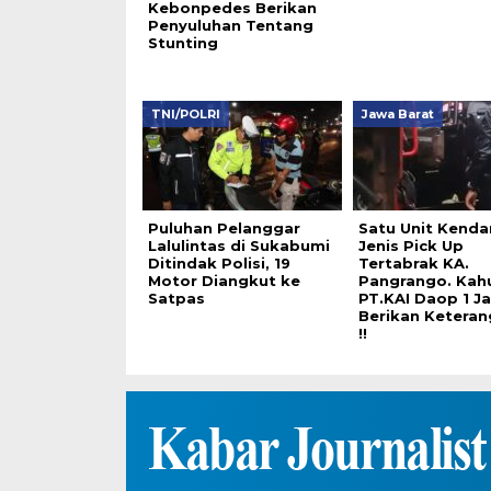
Kebonpedes Berikan
Penyuluhan Tentang
Stunting
TNI/POLRI
Jawa Barat
Puluhan Pelanggar
Satu Unit Kenda
Lalulintas di Sukabumi
Jenis Pick Up
Ditindak Polisi, 19
Tertabrak KA.
Motor Diangkut ke
Pangrango. Ka
Satpas
PT.KAI Daop 1 J
Berikan Ketera
!!