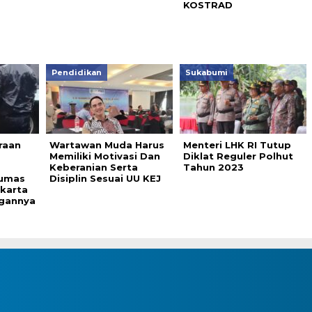
KOSTRAD
Pendidikan
Sukabumi
raan
Wartawan Muda Harus
Menteri LHK RI Tutup
Memiliki Motivasi Dan
Diklat Reguler Polhut
Keberanian Serta
Tahun 2023
humas
Disiplin Sesuai UU KEJ
akarta
ngannya