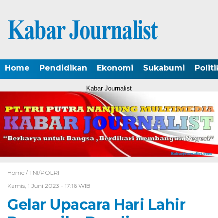
Home
Pendidikan
Ekonomi
Sukabumi
Politi
Kabar Journalist
Home /
TNI/POLRI
Kamis, 1 Juni 2023 - 17:16 WIB
Gelar Upacara Hari Lahir