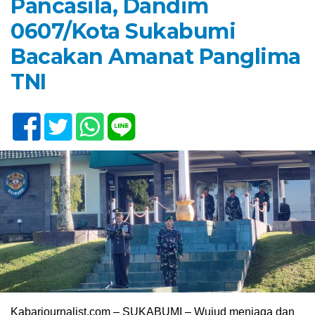
Pancasila, Dandim
0607/Kota Sukabumi
Bacakan Amanat Panglima
TNI
Kabarjournalist.com – SUKABUMI – Wujud menjaga dan