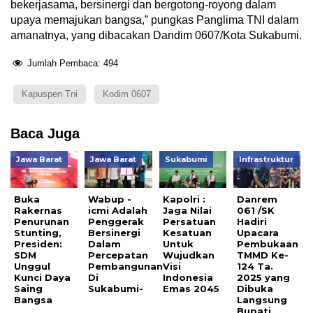
bekerjasama, bersinergi dan bergotong-royong dalam
upaya memajukan bangsa,” pungkas Panglima TNI dalam
amanatnya, yang dibacakan Dandim 0607/Kota Sukabumi.
Jumlah Pembaca:
494
Kapuspen Tni
Kodim 0607
Baca Juga
Jawa Barat
Jawa Barat
Sukabumi
Infrastruktur
Buka
Wabup -
Kapolri :
Danrem
Rakernas
icmi Adalah
Jaga Nilai
061 /SK
Penurunan
Penggerak
Persatuan
Hadiri
Stunting,
Bersinergi
Kesatuan
Upacara
Presiden:
Dalam
Untuk
Pembukaan
SDM
Percepatan
Wujudkan
TMMD Ke-
Unggul
Pembangunan
Visi
124 Ta.
Kunci Daya
Di
Indonesia
2025 yang
Saing
Sukabumi-
Emas 2045
Dibuka
Bangsa
Langsung
Bupati