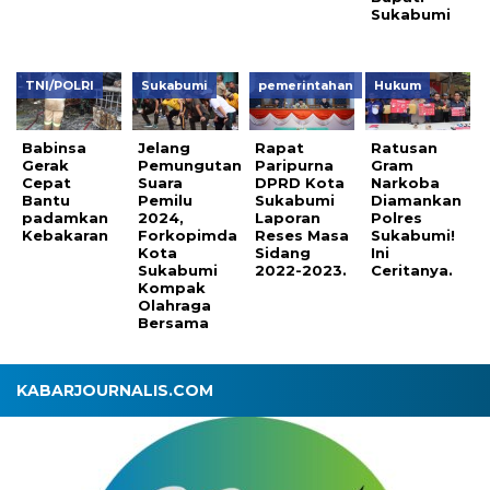
Sukabumi
TNI/POLRI
Sukabumi
pemerintahan
Hukum
Babinsa
Jelang
Rapat
Ratusan
Gerak
Pemungutan
Paripurna
Gram
Cepat
Suara
DPRD Kota
Narkoba
Bantu
Pemilu
Sukabumi
Diamankan
padamkan
2024,
Laporan
Polres
Kebakaran
Forkopimda
Reses Masa
Sukabumi!
Kota
Sidang
Ini
Sukabumi
2022-2023.
Ceritanya.
Kompak
Olahraga
Bersama
KABARJOURNALIS.COM