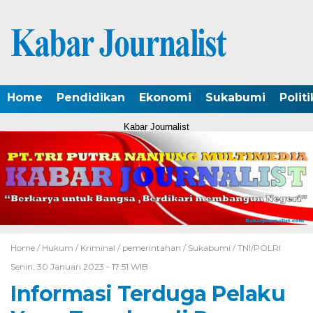
Home
Pendidikan
Ekonomi
Sukabumi
Politi
Kabar Journalist
Home /
Hukum
/
Kriminal
/
pemerintahan
/
Sukabumi
/
TNI/POLRI
Senin, 30 Januari 2023 - 17:51 WIB
Informasi Terduga Pelaku