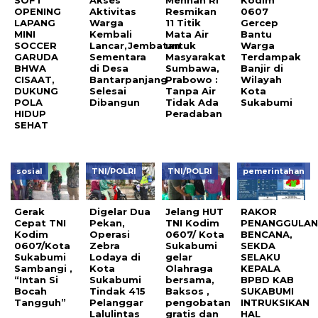
SOFT
Akses
Menhan RI
Kodim
OPENING
Aktivitas
Resmikan
0607
LAPANG
Warga
11 Titik
Gercep
MINI
Kembali
Mata Air
Bantu
SOCCER
Lancar,Jembatan
untuk
Warga
GARUDA
Sementara
Masyarakat
Terdampak
BHWA
di Desa
Sumbawa,
Banjir di
CISAAT,
Bantarpanjang
Prabowo :
Wilayah
DUKUNG
Selesai
Tanpa Air
Kota
POLA
Dibangun
Tidak Ada
Sukabumi
HIDUP
Peradaban
SEHAT
sosial
TNI/POLRI
TNI/POLRI
pemerintahan
Gerak
Digelar Dua
Jelang HUT
RAKOR
Cepat TNI
Pekan,
TNI Kodim
PENANGGULA
Kodim
Operasi
0607/ Kota
BENCANA,
0607/Kota
Zebra
Sukabumi
SEKDA
Sukabumi
Lodaya di
gelar
SELAKU
Sambangi ,
Kota
Olahraga
KEPALA
“Intan Si
Sukabumi
bersama,
BPBD KAB
Bocah
Tindak 415
Baksos ,
SUKABUMI
Tangguh”
Pelanggar
pengobatan
INTRUKSIKAN
Lalulintas
gratis dan
HAL