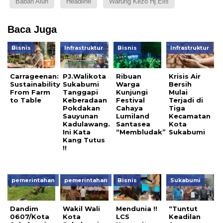
Babah Alun
Headline
Warung Kezo Hj.Elis
Baca Juga
Bisnis
Infrastruktur
Bisnis
Infrastruktur
Carrageenan:
PJ.Walikota
Ribuan
Krisis Air
Sustainability
Sukabumi
Warga
Bersih
From Farm
Tanggapi
Kunjungi
Mulai
to Table
Keberadaan
Festival
Terjadi di
Pokdakan
Cahaya
Tiga
Sauyunan
Lumiland
Kecamatan
Kadulawang.
Santasea
Kota
Ini Kata
“Membludak”
Sukabumi
Kang Tutus
!!
pemerintahan
pemerintahan
Bisnis
Sukabumi
Dandim
Wakil Wali
Mendunia !!
“Tuntut
0607/Kota
Kota
LCS
Keadilan