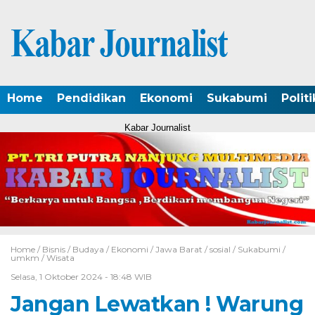
Home
Pendidikan
Ekonomi
Sukabumi
Politi
Kabar Journalist
Home /
Bisnis
/
Budaya
/
Ekonomi
/
Jawa Barat
/
sosial
/
Sukabumi
/
umkm
/
Wisata
Selasa, 1 Oktober 2024 - 18:48 WIB
Jangan Lewatkan ! Warung