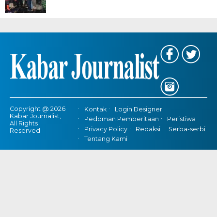
Copyright @ 2026
Kontak
Login Designer
Kabar Journalist,
Pedoman Pemberitaan
Peristiwa
All Rights
Privacy Policy
Redaksi
Serba-serbi
Reserved
Tentang Kami