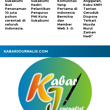
Sukabumi
Sukabumi
Komunitas
Anggaran,
Ikut
Hadiri
Yang
Kubu KNPI
Penanaman
Pelantikan
Pertama di
Tantan
10 juta
Pengurus
Indonesia
Geruduk
pohon
PMI Kota
Bermitra
Dispora
serentak di
Sukabumi
dan
Terkait
seluruh
Member
Musda
Indonesia.
Web 3 .0.
Nurul
Zaman
Hadi”
KABARJOURNALIS.COM