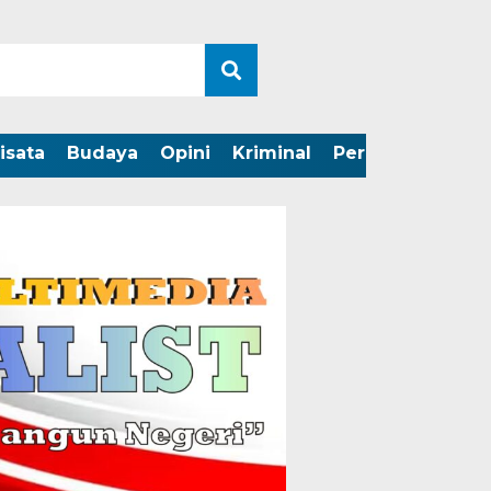
isata
Budaya
Opini
Kriminal
Peristiwa