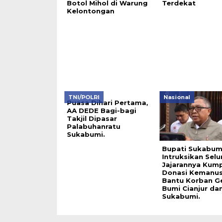
Botol Mihol di Warung
Terdekat
Kelontongan
TNI/POLRI
Nasional
Puasa Dihari Pertama,
AA DEDE Bagi-bagi
Takjil Dipasar
Palabuhanratu
Sukabumi.
Bupati Sukabum
Intruksikan Selu
Jajarannya Kum
Donasi Kemanus
Bantu Korban 
Bumi Cianjur da
Sukabumi.