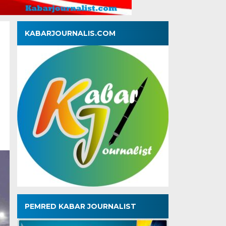
KABARJOURNALIS.COM
PEMRED KABAR JOURNALIST