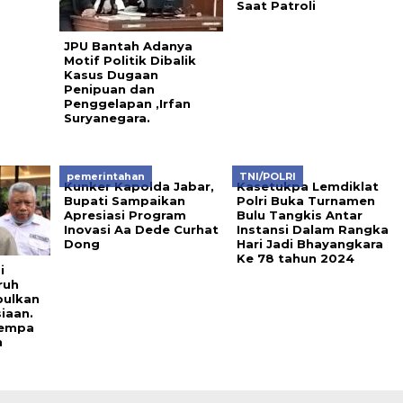
Saat Patroli
JPU Bantah Adanya
Motif Politik Dibalik
Kasus Dugaan
Penipuan dan
Penggelapan ,Irfan
Suryanegara.
pemerintahan
TNI/POLRI
Kunker Kapolda Jabar,
Kasetukpa Lemdiklat
Bupati Sampaikan
Polri Buka Turnamen
Apresiasi Program
Bulu Tangkis Antar
Inovasi Aa Dede Curhat
Instansi Dalam Rangka
Dong
Hari Jadi Bhayangkara
Ke 78 tahun 2024
i
ruh
pulkan
iaan.
Gempa
n