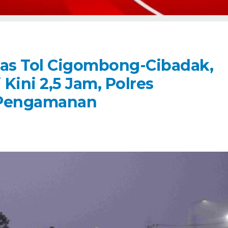
as Tol Cigombong-Cibadak,
Kini 2,5 Jam, Polres
 Pengamanan