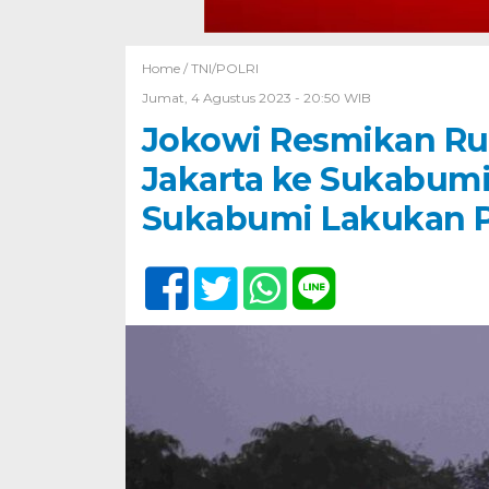
Home /
TNI/POLRI
Jumat, 4 Agustus 2023 - 20:50 WIB
Jokowi Resmikan Ru
Jakarta ke Sukabumi 
Sukabumi Lakukan