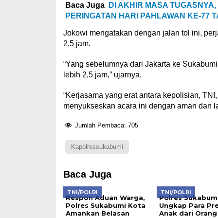
Baca Juga
DI AKHIR MASA TUGASNYA,
PERINGATAN HARI PAHLAWAN KE-77 T
Jokowi mengatakan dengan jalan tol ini, pe
2,5 jam.
“Yang sebelumnya dari Jakarta ke Sukabumi
lebih 2,5 jam,” ujarnya.
“Kerjasama yang erat antara kepolisian, TNI
menyukseskan acara ini dengan aman dan la
Jumlah Pembaca:
705
Kapolressukabumi
Baca Juga
TNI/POLRI
TNI/POLRI
Respon Aduan Warga,
Polres Sukabumi
Polres Sukabumi Kota
Ungkap Para Pr
Amankan Belasan
Anak dari Orang